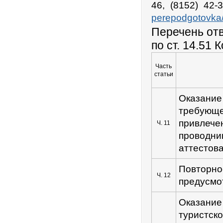
46, (8152) 4
perepodgotovka
Перечень отв
по ст. 14.51
Часть
статьи
Оказани
требующе
привлеч
Ч. 11
проводн
аттестов
Повторн
Ч. 12
предусмо
Оказан
туристск