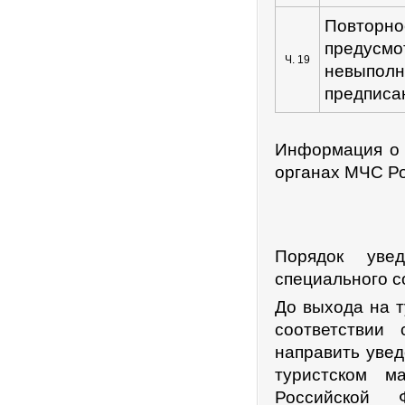
Повторн
предус
Ч. 19
невыполн
предписан
Информация о 
органах МЧС Р
Порядок у
ве
специального с
До выхода на т
соответствии 
направить увед
туристском м
Российской 