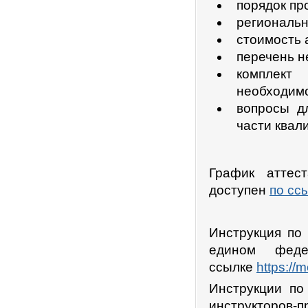
порядок пр
региональн
стоимость 
перечень н
комплект
необходимо
вопросы д
части квал
График аттест
доступен
по сс
Инструкция по 
едином федер
ссылке
https://
Инструкции по
инструкторов-