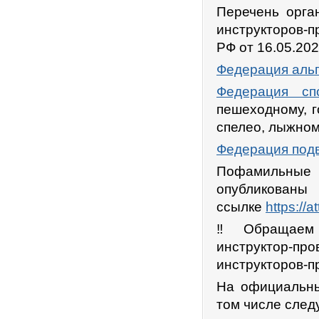
Перечень орга
инструкторов-п
РФ от 16.05.20
Федерация альп
Федерация сп
пешеходному, г
спелео, лыжно
Федерация подв
Пофамильные 
опублик
ссылке
https://a
‼ Обращаем в
инструктор-пр
инструкторов-п
На официальны
том числе сле