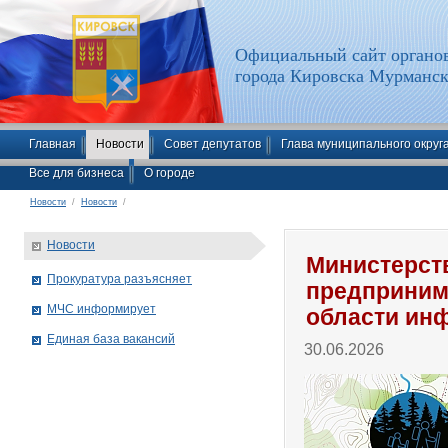
Официальный сайт органов
города Кировска Мурманск
Главная
Новости
Совет депутатов
Глава муниципального округ
Все для бизнеса
О городе
Новости
/
Новости
/
Новости
Министерств
Прокуратура разъясняет
предприним
МЧС информирует
области ин
Единая база вакансий
30.06.2026