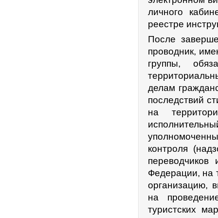
личного кабин
реестре инстру
После заверше
проводник, име
группы, обяз
территориаль
делам граждан
последствий ст
на территор
исполнитель
уполномоченны
контроля (надз
переводчиков 
Федерации, на 
организацию, 
на проведени
туристских ма