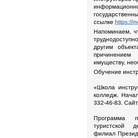
информацион
государстве
ссылке
https://m
Напоминаем, ч
труднодоступн
другим объек
причинением 
имуществу, нео
Обучение инстр
«Школа инстру
колледж. Начал
332‑46‑83. Сай
Программа пр
туристской д
филиал Президе