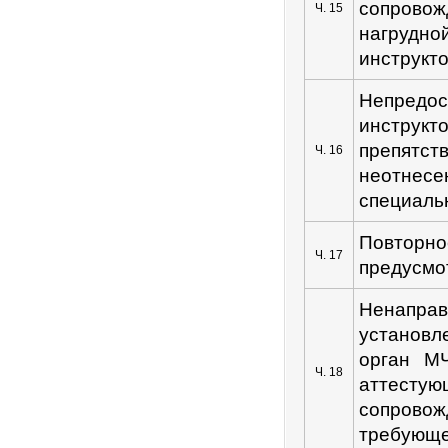
сопровож
Ч. 15
нагрудн
инструкт
Непредос
инструкт
препятст
Ч. 16
неотнес
специаль
Повторн
Ч. 17
предусмо
Ненапра
установ
орган МЧ
Ч. 18
аттесту
сопров
требующе