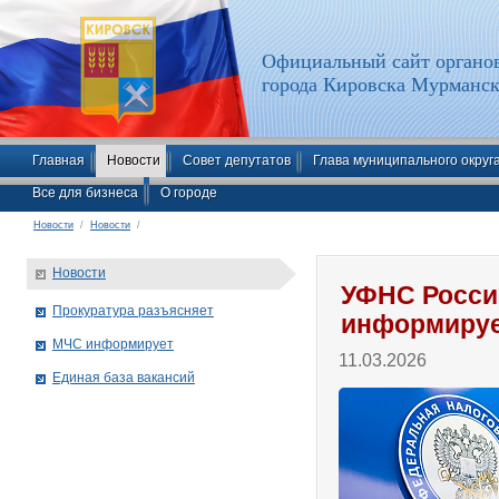
Официальный сайт органов
города Кировска Мурманск
Главная
Новости
Совет депутатов
Глава муниципального округ
Все для бизнеса
О городе
Новости
/
Новости
/
Новости
УФНС Росси
Прокуратура разъясняет
информиру
МЧС информирует
11.03.2026
Единая база вакансий