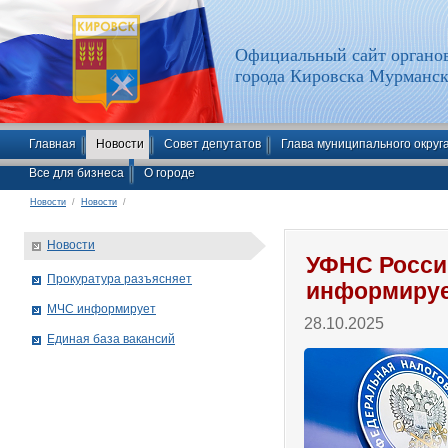
Официальный сайт органов
города Кировска Мурманск
Главная
Новости
Совет депутатов
Глава муниципального округ
Все для бизнеса
О городе
Новости
/
Новости
/
Новости
УФНС Росси
Прокуратура разъясняет
информиру
МЧС информирует
28.10.2025
Единая база вакансий