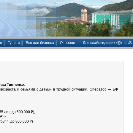
ан
Туризм
Все для бизнеса
О городе
Для слабовидящих
нда Тимченко.
 возраста и семьями с детьми в трудной ситуации. Оператор — БФ
 лет, до 500 000 ₽),
₽) и
рупп, до 800 000 ₽)