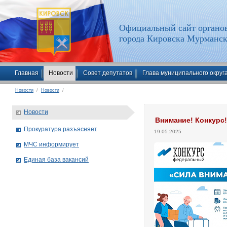
Официальный сайт органов
города Кировска Мурманск
Главная
Новости
Совет депутатов
Глава муниципального округ
Новости
/
Новости
/
Новости
Внимание! Конкурс!
Прокуратура разъясняет
19.05.2025
МЧС информирует
Единая база вакансий