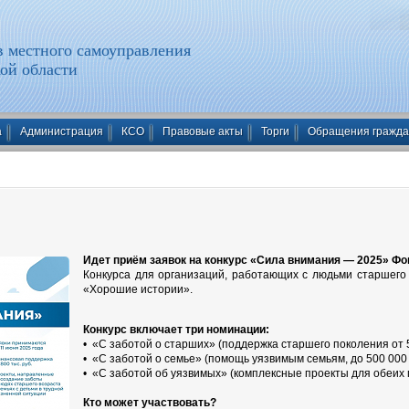
 местного самоуправления
ой области
а
Администрация
КСО
Правовые акты
Торги
Обращения гражд
Идет приём заявок на конкурс «Сила внимания — 2025» Фо
Конкурса для организаций, работающих с людьми старшего
«Хорошие истории».
Конкурс включает три номинации:
• «С заботой о старших» (поддержка старшего поколения от 55
• «С заботой о семье» (помощь уязвимым семьям, до 500 000 
• «С заботой об уязвимых» (комплексные проекты для обеих г
Кто может участвовать?