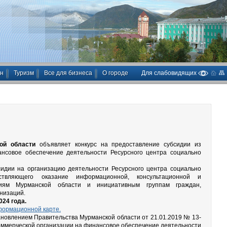
ан
Туризм
Все для бизнеса
О городе
Для слабовидящих
ой области
объявляет конкурс на предоставление субсидии из
нсовое обеспечение деятельности Ресурсного центра социально
сидии на организацию деятельности Ресурсного центра социально
ествляющего оказание информационной, консультационной и
циям Мурманской области и инициативным группам граждан,
низаций.
024 года.
формационной карте.
ановлением Правительства Мурманской области от 21.01.2019 № 13-
оммерческой организации на финансовое обеспечение деятельности