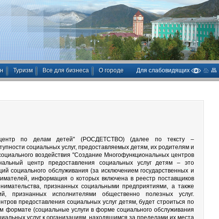
ан
Туризм
Все для бизнеса
О городе
Для слабовидящих
й центр по делам детей" (РОСДЕТСТВО) (далее по тексту –
тупности социальных услуг, предоставляемых детям, их родителям и
 социального воздействия "Создание Многофункциональных центров
ональный центр предоставления социальных услуг детям – это
ций социального обслуживания (за исключением государственных и
имателей, информация о которых включена в реестр поставщиков
ринимательства, признанных социальными предприятиями, а также
ий, признанных исполнителями общественно полезных услуг.
нтров предоставления социальных услуг детям, будет строиться по
ом формате (социальные услуги в форме социального обслуживания
оциальных услуг к организациям, находящимся за пределами их места