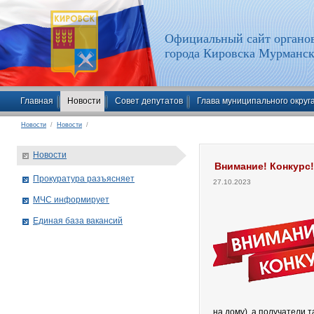
Официальный сайт органов
города Кировска Мурманск
Главная
Новости
Совет депутатов
Глава муниципального округ
Новости
/
Новости
/
Новости
Внимание! Конкурс!
Прокуратура разъясняет
27.10.2023
МЧС информирует
Единая база вакансий
на дому), а получатели 