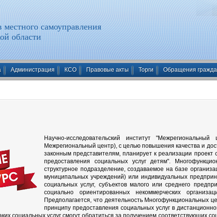
 местного самоуправления
ой области
а
Администрация
КСО
Правовые акты
Торги
Обращения гражд
Научно-исследовательский институт "Межрегиональны
Межрегиональный центр), с целью повышения качества и дос
законным представителям, планирует к реализации проект
предоставления социальных услуг детям". Многофункци
структурное подразделение, создаваемое на базе организа
муниципальных учреждений) или индивидуальных предприн
социальных услуг, субъектов малого или среднего предп
социально ориентированных некоммерческих организац
Предполагается, что деятельность Многофункциональных це
принципу предоставления социальных услуг в дистанционн
таких социальных услуг смогут обратиться за получением соответствующих с