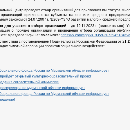
нальный центр проводит отбор организаций для присвоения им статуса Мно
 организаций приглашаются субъекты малого или среднего предприним
ным законом от 24.07.2007 г. №209-ФЗ "О развитии малого и среднего предп
в для участия в отборе организаций
– до 12.11.2023 г. (включительно).
ация о порядке организации и проведения отбора организаций опубли
акте" в разделе "Афиша"
по ссылке:
https://vk.com/app6819359-207294513#ev
ответствии с постановлением Правительства Российской Федерациии от 21.1
одах пилотной апробации проектов социального воздействия".
Социального фонда России по Мурманской области информирует
 пройдёт открытый культурно-образовательный проект
едания согласительной коммиссии!
 россреестра по мурманской области информирует
Социального фонда России по Мурманской области информирует
вещение!