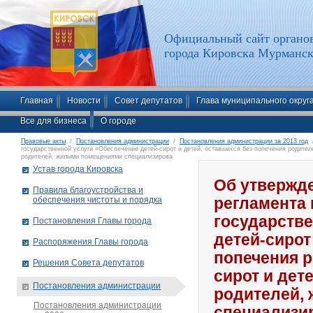
Официальный сайт органов
города Кировска Мурманск
Главная
Новости
Совет депутатов
Глава муниципального округ
Все для бизнеса
О городе
Правовые акты
/
Постановления администрации
/
Постановления администрации за 2013 год
/
государственной услуги «Обеспечение детей-сирот и детей, оставшихся без попечения родителе
родителей, жилыми помещениями специализирова
Устав города Кировска
Об утвержд
Правила благоустройства и
обеспечения чистоты и порядка
регламента
государстве
Постановления Главы города
детей-сирот
Распоряжения Главы города
попечения р
Решения Совета депутатов
сирот и дет
Постановления администрации
родителей,
Постановления администрации
специализи