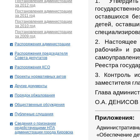
1. Утвердить
Постановления администрации
за 2012 год
государствен
Постановления администрации
оставшихся бе
за 2011 год
Постановления администрации
детей, оставш
за 2010 год
специализиров
Постановления администрации
за 2009 год
2. Настоящее 
Распоряжения администрации
рабочий» и ра
Распоряжения председателя
самоуправлен
Совета депутатов
Реестра госуда
Распоряжения КСО
3. Контроль и
Проекты нормативных актов
заместителя гл
Другие документы
Глава админист
Порядок обжалования
О.А. ДЕНИСОВ
Общественные обсуждения
Публичные слушания
Приложения:
Сведения о признании
Административны
недействующими НПА
администрации города Кировскa
«Обеспечение дет