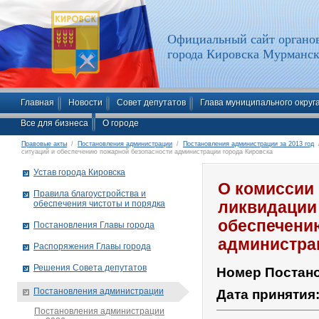
Официальный сайт органов
города Кировска Мурманск
Главная
Новости
Совет депутатов
Глава муниципального округ
Все для бизнеса
О городе
Правовые акты
/
Постановления администрации
/
Постановления администрации за 2013 год
/
ситуаций и обеспечению пожарной безопасности администрации города Кировска
Устав города Кировска
О комиссии
Правила благоустройства и
обеспечения чистоты и порядка
ликвидации
обеспечени
Постановления Главы города
администра
Распоряжения Главы города
Решения Совета депутатов
Номер Постан
Постановления администрации
Дата принятия
Постановления администрации