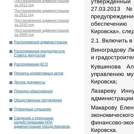
утверждённый 
Постановления администрации
за 2012 год
27.03.2013 
Постановления администрации
за 2011 год
предупрежде
Постановления администрации
обеспечению 
за 2010 год
Кировска», сле
Постановления администрации
за 2009 год
2.1. Включить 
Распоряжения администрации
Виноградову Л
Распоряжения председателя
Совета депутатов
и градостроите
Распоряжения КСО
Кувшинова Ал
управлению му
Проекты нормативных актов
Кировска;
Другие документы
Лазареву Инн
Порядок обжалования
администрации 
Общественные обсуждения
Макарову Елен
Публичные слушания
экономическо
Сведения о признании
финансово-эк
недействующими НПА
администрации города Кировскa
Кировска.