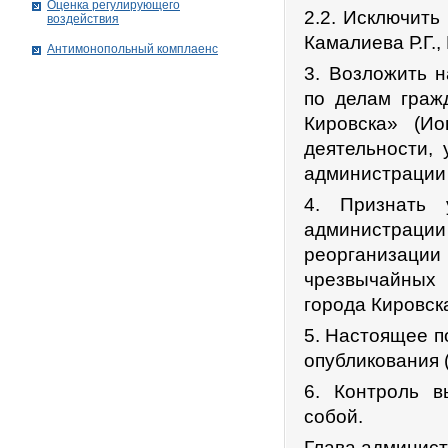
Оценка регулирующего
2.2. Исключить
воздействия
Камалиева Р.Г.,
Антимонопольный комплаенс
3. Возложить 
по делам граж
Кировска» (Ио
деятельности,
администрации 
4. Признать 
администрац
реорганизац
чрезвычайных
города Кировск
5. Настоящее п
опубликования 
6. Контроль в
собой.
Глава админист