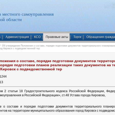
 местного самоуправления
ой области
а
Администрация
КСО
Правовые акты
Торги
Обращения гражд
 Об утверждении Положения о составе, порядке подготовки документов территориального планировани
род Кировск с подведомственной тер
ложения о составе, порядке подготовки документов территор
порядке подготовки планов реализации таких документов на 
 Кировск с подведомственной тер
1244
13
том 2 статьи 18 Градостроительного кодекса Российской Федерации, Фе
моуправления в Российской Федерации», ст.48 Устава города Кировска,
е о составе и порядке подготовки документов территориального планир
ентов на территории муниципального образования город Кировск с подведом