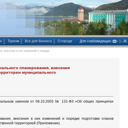
ан
Туризм
Все для бизнеса
О городе
Для слабовидящих
я, внесения в них изменений и порядке
иального планирования, внесения
территории муниципального
деральным законом от 06.10.2003 № 131-ФЗ «Об общих принципах
ования, внесения в них изменений и порядке подготовки планов
ственной территорией (Приложение).