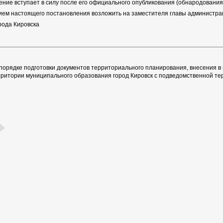
ние вступает в силу после его официального опубликования (обнародования)
ием настоящего постановления возложить на заместителя главы администрац
рода Кировска
порядке подготовки документов территориального планирования, внесения в
рритории муниципального образования город Кировск с подведомственной те