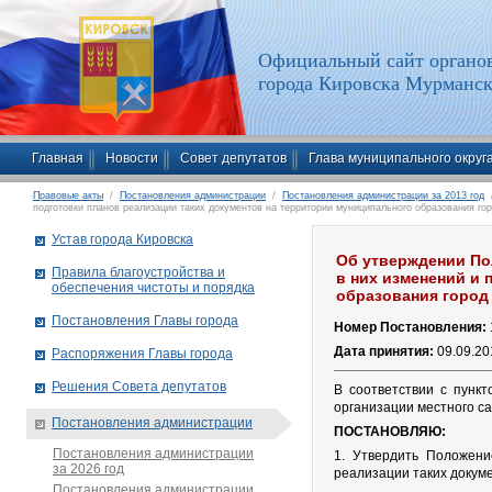
Официальный сайт органов
города Кировска Мурманск
Главная
Новости
Совет депутатов
Глава муниципального округ
Правовые акты
/
Постановления администрации
/
Постановления администрации за 2013 год
/
подготовки планов реализации таких документов на территории муниципального образования го
Устав города Кировска
Об утверждении По
Правила благоустройства и
в них изменений и 
обеспечения чистоты и порядка
образования город
Постановления Главы города
Номер Постановления:
Дата принятия:
09.09.20
Распоряжения Главы города
Решения Совета депутатов
В соответствии с пунк
организации местного са
Постановления администрации
ПОСТАНОВЛЯЮ:
Постановления администрации
1. Утвердить Положени
за 2026 год
реализации таких докум
Постановления администрации