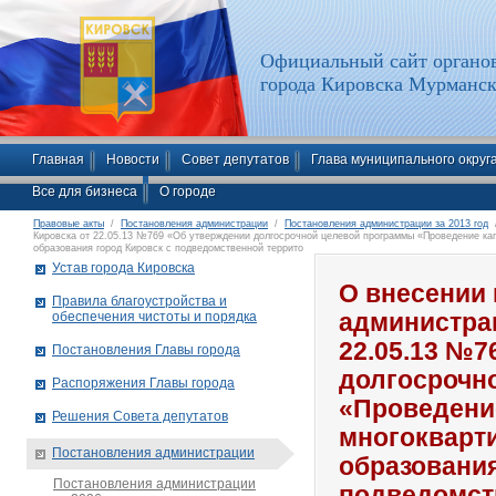
Официальный сайт органов
города Кировска Мурманск
Главная
Новости
Совет депутатов
Глава муниципального округ
Все для бизнеса
О городе
Правовые акты
/
Постановления администрации
/
Постановления администрации за 2013 год
/
Кировска от 22.05.13 №769 «Об утверждении долгосрочной целевой программы «Проведение ка
образования город Кировск с подведомственной террито
Устав города Кировска
О внесении 
Правила благоустройства и
обеспечения чистоты и порядка
администрац
22.05.13 №7
Постановления Главы города
долгосрочн
Распоряжения Главы города
«Проведени
Решения Совета депутатов
многокварт
Постановления администрации
образования
Постановления администрации
подведомст