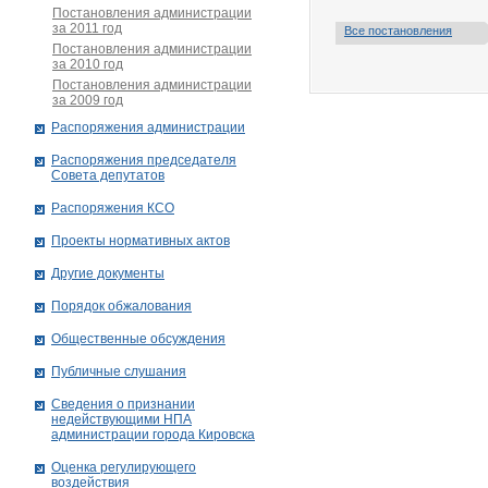
Постановления администрации
за 2011 год
Все постановления
Постановления администрации
за 2010 год
Постановления администрации
за 2009 год
Распоряжения администрации
Распоряжения председателя
Совета депутатов
Распоряжения КСО
Проекты нормативных актов
Другие документы
Порядок обжалования
Общественные обсуждения
Публичные слушания
Сведения о признании
недействующими НПА
администрации города Кировскa
Оценка регулирующего
воздействия