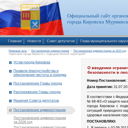
Официальный сайт органов
города Кировска Мурманск
Главная
Новости
Совет депутатов
Глава муниципального округ
Правовые акты
/
Постановления администрации
/
Постановления администрации за 2013 год
/
территории города Кировска с подведомственной территорией
Устав города Кировска
О введении огранич
Правила благоустройства и
безопасности в ле
обеспечения чистоты и порядка
Номер Постановления:
Постановления Главы города
Дата принятия:
31.07.20
Распоряжения Главы города
В соответствии с Федер
Решения Совета депутатов
№ 68-ФЗ «О защите насе
города Кировска с под
Постановления администрации
ситуаций природного ха
здоровья населения гор
Постановления администрации
ПОСТАНОВЛЯЮ:
за 2026 год
Постановления администрации
1. В период с 02.08.201