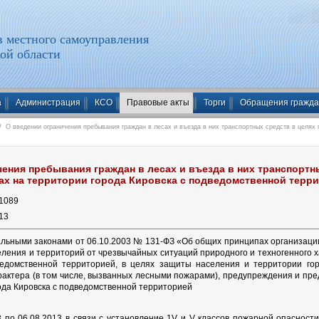
 местного самоуправления
ой области
а
Администрация
КСО
Правовые акты
Торги
Обращения гражд
 О введении ограничения пребывания граждан в лесах и въезда в них транспортных средств в целях 
ения пребывания граждан в лесах и въезда в них транспортн
сах на территории города Кировска с подведомственной терр
1089
13
альными законами от 06.10.2003 № 131-ФЗ «Об общих принципах организации
ления и территорий от чрезвычайных ситуаций природного и техногенного х
ведомственной территорией, в целях защиты населения и территории го
рактера (в том числе, вызванных лесными пожарами), предупреждения и пре
ода Кировска с подведомственной территорией
3 по 06.08.2013 в связи с установление 1V и V классов пожарной опасност