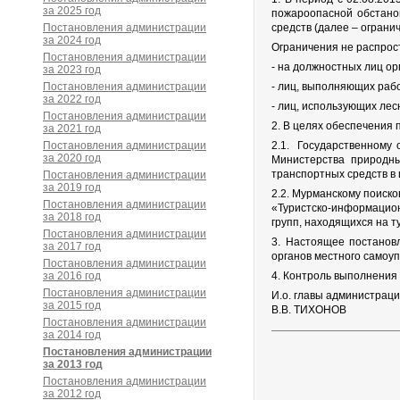
за 2025 год
пожароопасной обстанов
Постановления администрации
средств (далее – ограни
за 2024 год
Ограничения не распрос
Постановления администрации
- на должностных лиц о
за 2023 год
Постановления администрации
- лиц, выполняющих рабо
за 2022 год
- лиц, использующих лес
Постановления администрации
2. В целях обеспечения 
за 2021 год
Постановления администрации
2.1. Государственному 
за 2020 год
Министерства природны
транспортных средств в
Постановления администрации
за 2019 год
2.2. Мурманскому поиск
Постановления администрации
«Туристско-информацион
за 2018 год
групп, находящихся на 
Постановления администрации
3. Настоящее постанов
за 2017 год
органов местного самоуп
Постановления администрации
за 2016 год
4. Контроль выполнения
Постановления администрации
И.о. главы администраци
за 2015 год
В.В. ТИХОНОВ
Постановления администрации
за 2014 год
Постановления администрации
за 2013 год
Постановления администрации
за 2012 год