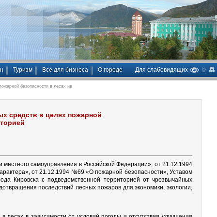
ан
Туризм
Все для бизнеса
О городе
Для слабовидящих
пожарной безопасности в лесах на
ых средств в целях пожарной
иторией
 местного самоуправления в Российской Федерации», от 21.12.1994
арактера», от 21.12.1994 №69 «О пожарной безопасности», Уставом
рода Кировска с подведомственной территорией от чрезвычайных
дотвращения последствий лесных пожаров для экономики, экологии,
и в лесах в зависимости от условий погоды и отсутствия улучшения