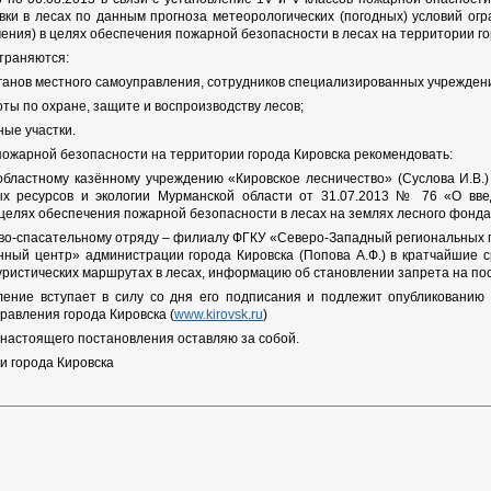
ки в лесах по данным прогноза метеорологических (погодных) условий огр
чения) в целях обеспечения пожарной безопасности в лесах на территории г
траняются:
рганов местного самоуправления, сотрудников специализированных учрежден
ты по охране, защите и воспроизводству лесов;
ные участки.
пожарной безопасности на территории города Кировска рекомендовать:
областному казённому учреждению «Кировское лесничество» (Суслова И.В
х ресурсов и экологии Мурманской области от 31.07.2013 № 76 «О вве
 целях обеспечения пожарной безопасности в лесах на землях лесного фонда
ово-спасательному отряду – филиалу ФГКУ «Северо-Западный региональных 
ный центр» администрации города Кировска (Попова А.Ф.) в кратчайшие с
туристических маршрутах в лесах, информацию об становлении запрета на по
ление вступает в силу со дня его подписания и подлежит опубликовани
равления города Кировска (
www.kirovsk.ru
)
 настоящего постановления оставляю за собой.
и города Кировска