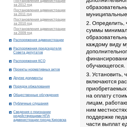
дополнительног
Постановления администрации
за 2012 год
образовательны
Постановления администрации
муниципальные 
за 2011 год
Постановления администрации
2. Определить,
за 2010 год
Постановления администрации
суммы минимал
за 2009 год
образовательны
Распоряжения администрации
каждому виду м
Распоряжения председателя
дополнительног
Совета депутатов
финансирование
Распоряжения КСО
обучающегося.
Проекты нормативных актов
3. Установить,
Другие документы
включаются рас
Порядок обжалования
приобретаемых
на оплату стои
Общественные обсуждения
лицам, работаю
Публичные слушания
ним местностях
Сведения о признании
недействующими НПА
поддержке педа
администрации города Кировскa
части выплат е