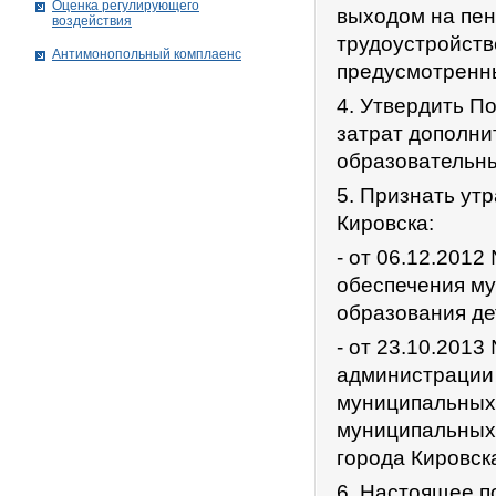
Оценка регулирующего
выходом на пен
воздействия
трудоустройств
Антимонопольный комплаенс
предусмотренн
4. Утвердить П
затрат дополни
образовательны
5. Признать ут
Кировска:
- от 06.12.201
обеспечения м
образования де
- от 23.10.201
администрации 
муниципальных
муниципальных
города Кировск
6. Настоящее п