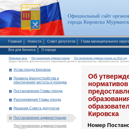
Официальный сайт органов
города Кировска Мурманск
Главная
Новости
Совет депутатов
Глава муниципального округ
Все для бизнеса
О городе
Правовые акты
/
Постановления администрации
/
Постановления администрации за 2014 год
/
предоставления дополнительного образования детей в муниципальных образовательных организ
Устав города Кировска
Об утвержд
Правила благоустройства и
обеспечения чистоты и порядка
нормативов 
предоставл
Постановления Главы города
образовани
Распоряжения Главы города
образовате
Решения Совета депутатов
Кировска
Постановления администрации
Номер Постан
Постановления администрации