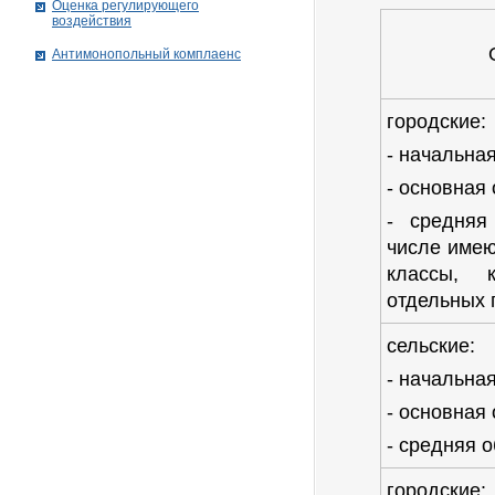
Оценка регулирующего
воздействия
О
Антимонопольный комплаенс
городские:
- начальна
- основная
- средняя
числе име
классы, 
отдельных 
сельские:
- начальна
- основная
- средняя 
городские: