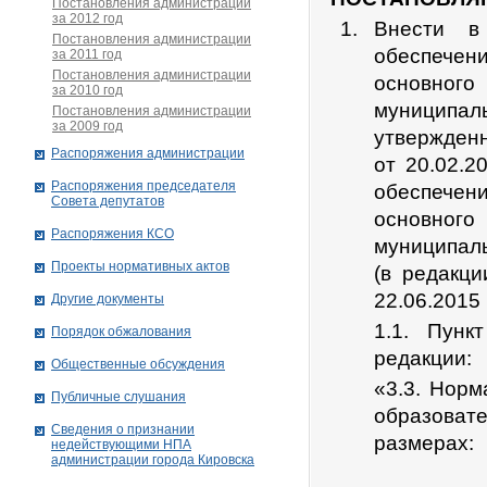
Постановления администрации
за 2012 год
Внести в
Постановления администрации
обеспечен
за 2011 год
Постановления администрации
основног
за 2010 год
муниципаль
Постановления администрации
за 2009 год
утвержден
Распоряжения администрации
от 20.02.
Распоряжения председателя
обеспечен
Совета депутатов
основног
Распоряжения КСО
муниципаль
Проекты нормативных актов
(в редакц
22.06.2015
Другие документы
1.1. Пунк
Порядок обжалования
редакции:
Общественные обсуждения
«3.3. Нор
Публичные слушания
образоват
Сведения о признании
размерах:
недействующими НПА
администрации города Кировскa