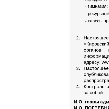
- гимназия;
- ресурсный
- классы п
Настоящее 
«Кировски
органов 
информац
адресу:
www
Настоящее
опубликова
распростра
Контроль 
за собой.
И.О. главы ад
И.О. ПОГРЕБН