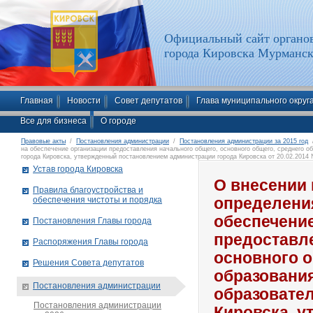
Официальный сайт органов
города Кировска Мурманск
Главная
Новости
Совет депутатов
Глава муниципального округ
Все для бизнеса
О городе
Правовые акты
/
Постановления администрации
/
Постановления администрации за 2015 год
/
на обеспечение организации предоставления начального общего, основного общего, среднего 
города Кировска, утвержденный постановлением администрации города Кировска от 20.02.2014
Устав города Кировска
О внесении 
Правила благоустройства и
обеспечения чистоты и порядка
определени
обеспечени
Постановления Главы города
предоставле
Распоряжения Главы города
основного о
Решения Совета депутатов
образовани
Постановления администрации
образовате
Постановления администрации
Кировска, 