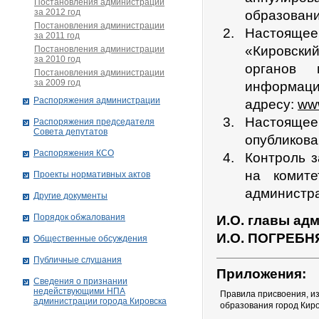
Постановления администрации
за 2012 год
образовани
Постановления администрации
Настоящее 
за 2011 год
«Кировски
Постановления администрации
за 2010 год
органов 
Постановления администрации
за 2009 год
информац
Распоряжения администрации
адресу:
www
Настоящее
Распоряжения председателя
Совета депутатов
опубликова
Распоряжения КСО
Контроль 
на комите
Проекты нормативных актов
администра
Другие документы
Порядок обжалования
И.О. главы ад
И.О. ПОГРЕБН
Общественные обсуждения
Публичные слушания
Приложения:
Сведения о признании
недействующими НПА
Правила присвоения, и
администрации города Кировскa
образования город Кир