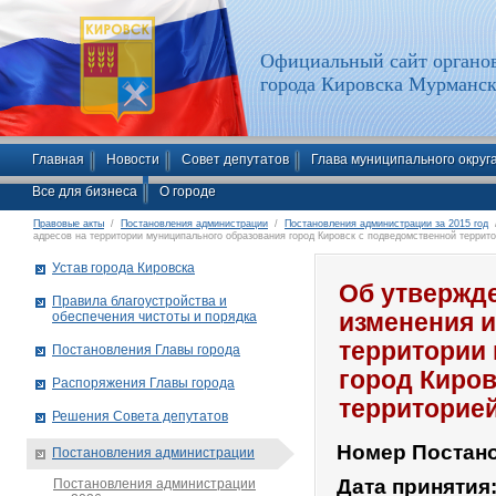
Официальный сайт органов
города Кировска Мурманск
Главная
Новости
Совет депутатов
Глава муниципального округ
Все для бизнеса
О городе
Правовые акты
/
Постановления администрации
/
Постановления администрации за 2015 год
/
адресов на территории муниципального образования город Кировск с подведомственной террит
Устав города Кировска
Об утвержд
Правила благоустройства и
обеспечения чистоты и порядка
изменения и
территории
Постановления Главы города
город Киро
Распоряжения Главы города
территорие
Решения Совета депутатов
Номер Постан
Постановления администрации
Дата принятия
Постановления администрации