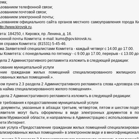
ема;
льзованием телефонной связи;
льзованием почтовой связи;
льзованием электронной почты;
льзованием официального сайта органов местного самоуправления города 
ttp://www.kirovsk.ru
.
а: 184250, г. Кировск, пр. Ленина, д. 16.
онной почты Комитета: e-mail: kums@gov.kirovsk.ru.
 справок Комитета: (81531) 5-45-46.
а Заявителей специалистами Комитета - каждый четверг с 14.00 до 17.00.
 Комитета: с понедельника по пятницу - с 9.00 до 17.00, перерыв - с 13.00 до 
аздела 2 Административного регламента изложить в следующей редакции:
нование муниципальной услуги
ение гражданам жилых помещений специализированного жилищного 
ованных жилых помещений.».
ором пункта 2.3 раздела 2 Административного регламента слова «договора 
а найма специализированного жилого помещения».
раздела 2 Административного регламента изложить в следующей редакции:
ие требования к предоставлению муниципальной услуги
 документы, указанные в абзацах третьем, четвертом, пятом и шестом подпу
явителя могут быть оформлены в виде электронных документов в по
вом Мурманской области, и направлены в Администрацию с использованием
сети Интернет.
ая услуга «Предоставление гражданам жилых помещений специализированно
ализированных жилых помещений» в электронном виде и в многофункциональ