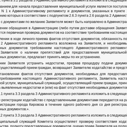
.1 пункта 3.2 раздела 3 Административного регламента изложить в следующей
ованием для начала предоставления муниципальной услуги является поступ
N 1 к Административному регламенту и документов, указанных в пункте 2
нию которых в соответствии с подпунктом 2.6.3 пункта 2.6 раздела 2 Админи
 с документами по желанию Заявителя может быть направлено в Администрац
ении обращения в Администрацию (либо путем доставки обращения Заяви
тся первичная проверка документов на соответствие требованиям настояще
лении в ходе личного приема фактов отсутствия документов, обязанность по
 2 Административного регламента возложена на Заявителя, и необходим
нных документов требованиям настоящего Административного регламе
 Заявителя о наличии препятствий для предоставления муниципальной
ных документах, предлагает принять меры по их устранению.
нии Заявителя устранить недостатки, прервав процедуру подачи докуме
существляющий прием граждан, возвращает Заявителю ходатайство и предс
тановлении фактов отсутствия документов, необходимых для предоставл
требованиям настоящего Административного регламента, Заявитель наст
ой услуги, муниципальный служащий, осуществляющий прием граждан, прини
а выявленные недостатки и (или) на факт отсутствия необходимых документов
.3.1 пункта 3.3 раздела 3 Административного регламента изложить в следующе
ле регистрации ходатайство с представленными документами передается на р
истрации города Кировска в течение одного рабочего дня со дня регистр
ных документов.».
3.2 пункта 3.3 раздела 3 Административного регламента изложить в следующе
иципальный служащий Комитета осуществляет проверку соответствия ход
ьства, полноту представленных документов, оценку права Заявителя на полу