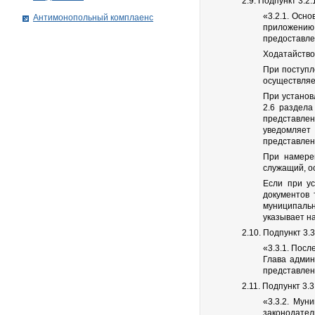
2.9. Подпункт 3.2
«3.2.1. Осн
Антимонопольный комплаенс
приложению 
предоставле
Ходатайство
При поступл
осуществляе
При установ
2.6 раздела
представле
уведомляет
представлен
При намере
служащий, о
Если при ус
документов 
муниципальн
указывает н
2.10. Подпункт 3
«3.3.1. Пос
Глава админ
представлен
2.11. Подпункт 3.
«3.3.2. Мун
законодател