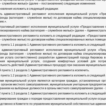
 – служебное жилье)» (далее – постановление) следующие изменения:
тановления изложить в следующей редакции:
ить административный регламент исполнения муниципальной услуги «Пр
онда (категория – служебное жилье) по договорам найма специализиро
ию.».
стративный регламент исполнения муниципальной услуги «Предоставление
лизированного найма (категория – служебное жилье)» (далее – Администра
дминистративного регламента изложить в следующей редакции: «Предостав
 - служебное жилье) по договорам найма специализированных жилых помеще
й пункта 1.1 раздела 1 Административного регламента изложить в следующей
 административный регламент исполнения муниципальной услуги «Пре
онда (категория - служебное жилье) по договорам найма специализиров
ая услуга соответственно) разработан администрацией города Кировска в
ения муниципальной услуги, создания комфортных условий для потре
льность действий (Административных процедур) при оказании муниципальной
й пункта 1.1 раздела 1 Административного регламента исключить.
й пункта 1.2 раздела 1 Административного регламента изложить в следующей
ми муниципальной услуги являются категории граждан, установленные орг
 органом местного самоуправления, муниципальным унитарным предприятие
бранием на выборные должности в органы местного самоуправления (далее - 
.2 пункта 1.3 раздела 1 Административного регламента изложить в следующей
ормирование граждан о порядке предоставления муниципальной услуги осущес
едственно в Комитете по управлению муниципальной собственностью админис