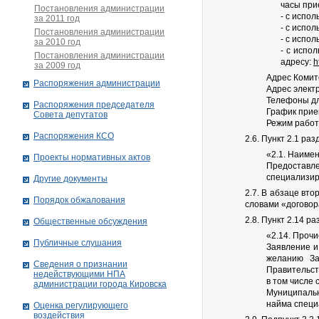
часы при
Постановления администрации
- с испо
за 2011 год
- с испо
Постановления администрации
- с испо
за 2010 год
- с испо
Постановления администрации
адресу:
h
за 2009 год
Адрес Комитет
Распоряжения администрации
Адрес электр
Телефоны для
Распоряжения председателя
График прием
Совета депутатов
Режим работы
Распоряжения КСО
2.6. Пункт 2.1 р
«2.1. Наиме
Проекты нормативных актов
Предоставл
специализир
Другие документы
2.7. В абзаце вт
Порядок обжалования
словами «договор
2.8. Пункт 2.14 
Общественные обсуждения
«2.14. Проч
Публичные слушания
Заявление и
желанию За
Сведения о признании
Правительст
недействующими НПА
в том числе 
администрации города Кировскa
Муниципальн
найма специ
Оценка регулирующего
воздействия