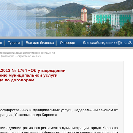
ан
Туризм
Все для бизнеса
О городе
Для слабовидящих
тверждении административного регламента
(категория – служебное жилье)
2.2013 № 1764 «Об утверждении
ению муниципальной услуги
а по договорам
государственных и муниципальных услуг», Федеральным законом от
рации», Уставом города Кировска
нии административного регламента администрации города Кировска
ниципального жилищного фонда по договорам специализированного