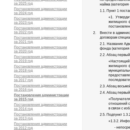
за 2025 год
найма (категория
Постановления администрации
1.1. Пункт 1 пос
за 2024 год
«1. Утверд
Постановления администрации
жилищного ф
за 2023 год
постановлен
Постановления администрации
за 2022 год
Внести в админи
договорам специа
Постановления администрации
за 2021 год
2.1. Название А
Постановления администрации
фонда (категория
за 2020 год
2.2. Абзац первы
Постановления администрации
за 2019 год
«Настоящий
жилищного ф
Постановления администрации
за 2018 год
муниципальн
предоставл
Постановления администрации
последовате
за 2017 год
Постановления администрации
2.3. Абзац восьмо
за 2016 год
2.4. Абзац первы
Постановления администрации
«Получателя
за 2015 год
отношений с
Постановления администрации
в связи с из
за 2014 год
Постановления администрации
2.5. Подпункт 1.3
за 2013 год
«1.3.2. Инф
Постановления администрации
- непоср
за 2012 год