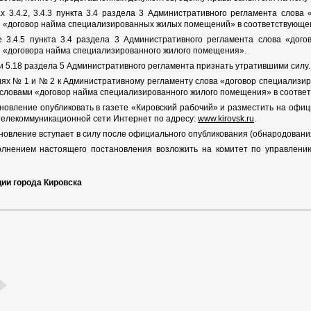
ах 3.4.2, 3.4.3 пункта 3.4 раздела 3 Административного регламента слов
и «договор найма специализированных жилых помещений» в соответствующе
те 3.4.5 пункта 3.4 раздела 3 Административного регламента слова «до
 «договора найма специализированного жилого помещения».
7 и 5.18 раздела 5 Административного регламента признать утратившими силу.
иях № 1 и № 2 к Административному регламенту слова «договор специализи
словами «договор найма специализированного жилого помещения» в соотве
овление опубликовать в газете «Кировский рабочий» и разместить на офиц
елекоммуникационной сети Интернет по адресу:
www.kirovsk.ru
.
овление вступает в силу после официального опубликования (обнародования
олнением настоящего постановления возложить на комитет по управлени
ции города Кировска