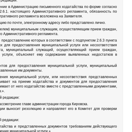
 редакции:
ление в Администрацию письменного ходатайства по форме согласно
.6.1. настоящего Административного регламента, обязанность по
стративного регламента возложена на Заявителя.
ию по почте, электронному адресу либо представлено лично.
телем) муниципальным служащим, осуществляющим прием граждан,
го Административного регламента.
 предоставлению которых в соответствии с подпунктом 2.6.3 пункта
ых для предоставления муниципальной услуги или несоответствия
нта, муниципальный служащий, осуществляющий прием граждан,
 услуги, объясняет ему содержание выявленных недостатков в
нтов для предоставления муниципальной услуги, муниципальный
тавленные им документы.
ения муниципальной услуги, или несоответствия представленных
аивает на приеме ходатайства и документов для предоставления
мает от него ходатайство вместе с представленными документами,
.».
й редакции:
ассмотрение главе администрации города Кировска.
ации выносит резолюцию и направляет его в Комитет для проверки
й редакции:
атайства и представленных документов требованиям действующего
чение муниципальной услуги.».