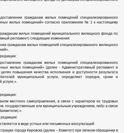
едоставление гражданам жилых помещений специализированного
ванных жилых помещений» согласно приложению № 1 к настоящему
 гражданам жилых помещений муниципального жилищного фонда по
тивный регламент) следующие изменения:
ление гражданам жилых помещений специализированного жилищного
ний».
 редакции:
доставление гражданам жилых помещений специализированного
анных жилых помещений» (далее - Административный регламент и
 целях повышения качества исполнения и доступности результата
бителей муниципальной услуги, определяет порядок, сроки и
 услуги.».
 редакции:
аном местного самоуправления, в связи с характером их трудовых
м, государственным или муниципальным учреждением, либо в связи
Заявители).».
 редакции:
твляется в виде устных или письменных консультаций:
трации города Кировска (далее – Комитет) при личном обращении в