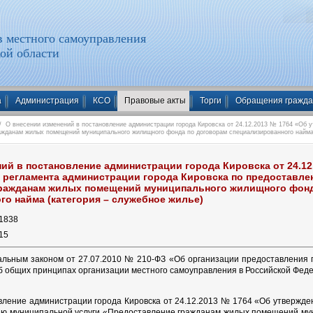
 местного самоуправления
ой области
а
Администрация
КСО
Правовые акты
Торги
Обращения гражд
 О внесении изменений в постановление администрации города Кировска от 24.12.2013 № 1764 «Об у
ажданам жилых помещений муниципального жилищного фонда по договорам специализированного найма 
ий в постановление администрации города Кировска от 24.1
 регламента администрации города Кировска по предоставл
ражданам жилых помещений муниципального жилищного фонд
о найма (категория – служебное жилье)
1838
15
альным законом от 27.07.2010 № 210-ФЗ «Об организации предоставления 
б общих принципах организации местного самоуправления в Российской Феде
вление администрации города Кировска от 24.12.2013 № 1764 «Об утвержде
ию муниципальной услуги «Предоставление гражданам жилых помещений му