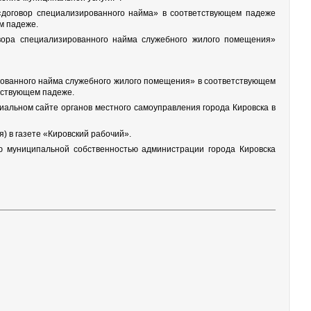
а «договор специализированного найма» в соответствующем падеже
м падеже.
говора специализированного найма служебного жилого помещения»
рованного найма служебного жилого помещения» в соответствующем
тствующем падеже.
иальном сайте органов местного самоуправления города Кировска в
) в газете «Кировский рабочий».
ю муниципальной собственностью администрации города Кировска