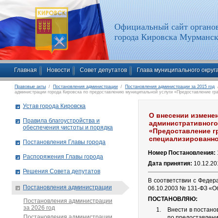
Официальный сайт органов
города Кировска Мурманск
Главная
Новости
Совет депутатов
Глава муниципального округ
Правовые акты
/
Постановления администрации
/
Постановления администрации за 2015 год
/
администрации города Кировска по предоставлению муниципальной услуги «Предоставление гр
Устав города Кировска
О внесении изменен
Правила благоустройства и
административного
обеспечения чистоты и порядка
«Предоставление г
специализированног
Постановления Главы города
Номер Постановления:
Распоряжения Главы города
Дата принятия:
10.12.20
Решения Совета депутатов
В соответствии с Федер
Постановления администрации
06.10.2003 № 131-ФЗ «О
ПОСТАНОВЛЯЮ:
Постановления администрации
за 2026 год
Внести в постано
Постановления администрации
по предоставлен