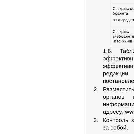
Средства м
бюджета
в т.ч. средс
Средства
внебюджет
источников
1.6. Таб
эффектив
эффектив
редакци
постановл
Разместит
органов 
информаци
адресу:
www
Контроль 
за собой.