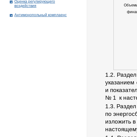
Оценка регулирующего
Объемы
воздействия
фина
Антимонопольный комплаенс
1.2. Разде
указанием 
и показате
№ 1 к наст
1.3. Разде
по энергос
изложить в
настоящем