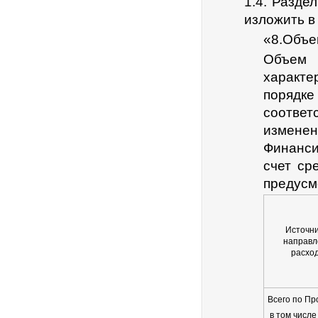
1.4. Разд
изложить в
«8.Объе
Объем 
характе
порядк
соотве
измене
Финанси
счет ср
предусм
Источни
направл
расхо
Всего по Пр
в том числе 