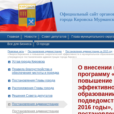
Официальный сайт органов
города Кировска Мурманск
Главная
Новости
Совет депутатов
Глава муниципального округ
Все для бизнеса
О городе
Правовые акты
/
Постановления администрации
/
Постановления администрации за 2015 год
/
«Энергосбережение и повышение энергетической эффективности в муниципальном образовании г
утвержденную постановлением администрации города Кировск
Устав города Кировска
О внесении
Правила благоустройства и
обеспечения чистоты и порядка
программу 
повышение 
Постановления Главы города
эффективно
Распоряжения Главы города
образовании
Решения Совета депутатов
подведомств
Постановления администрации
2016 годы»
Постановления администрации
постановле