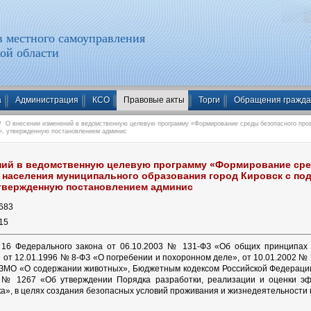
 местного самоуправления
ой области
а
Администрация
КСО
Правовые акты
Торги
Обращения гражд
 О внесении изменений в ведомственную целевую программу «Формирование среды безопасного прож
х», утвержденную постановлением админис
ний в ведомственную целевую программу «Формирование сре
 населения муниципального образования город Кировск с по
 утвержденную постановлением админис
683
15
й 16 Федерального закона от 06.10.2003 № 131-ФЗ «Об общих принципах 
от 12.01.1996 № 8-ФЗ «О погребении и похоронном деле», от 10.01.2002 №
-ЗМО «О содержании животных», Бюджетным кодексом Российской Федерации
3 № 1267 «Об утверждении Порядка разработки, реализации и оценки э
ка», в целях создания безопасных условий проживания и жизнедеятельности