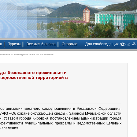
ан
Туризм
Все для бизнеса
О городе
Для слабовидящих
ивания и жизнедеятельности населения
ды безопасного проживания и
дведомственной территорией в
организации местного самоуправления в Российской Федерации»,
 7-ФЗ «Об охране окружающей среды», Законом Мурманской области
, Уставом города Кировска, постановлением администрации города
ффективности муниципальных программ и ведомственных целевых
 населения,