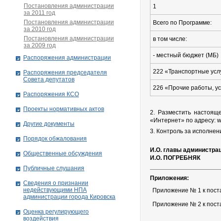
Постановления администрации
1
за 2011 год
Постановления администрации
Всего по Программе:
за 2010 год
Постановления администрации
в том числе:
за 2009 год
- местный бюджет (МБ)
Распоряжения администрации
222 «Транспортные усл
Распоряжения председателя
Совета депутатов
226 «Прочие работы, ус
Распоряжения КСО
Проекты нормативных актов
2. Разместить настоящ
«Интернет» по адресу: ww
Другие документы
3. Контроль за исполне
Порядок обжалования
И.О. главы администра
Общественные обсуждения
И.О. ПОГРЕБНЯК
Публичные слушания
Приложения:
Сведения о признании
недействующими НПА
Приложение № 1 к пост
администрации города Кировскa
Приложение № 2 к пост
Оценка регулирующего
воздействия