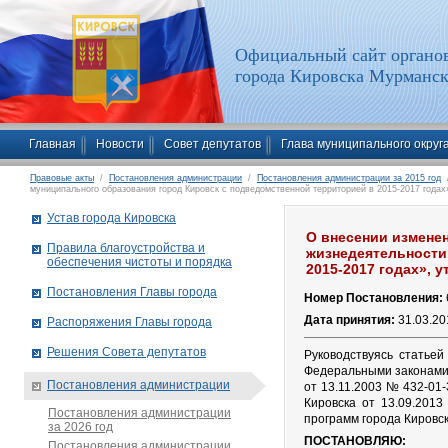
Официальный сайт органов
города Кировска Мурманск
Главная
Новости
Совет депутатов
Глава муниципального округ
Правовые акты
/
Постановления администрации
/
Постановления администрации за 2015 год
/
муниципального образования город Кировск с подведомственной территорией в 2015-2017 года
Устав города Кировска
О внесении измене
Правила благоустройства и
жизнедеятельности
обеспечения чистоты и порядка
2015-2017 годах»,
Постановления Главы города
Номер Постановления:
Дата принятия:
31.03.20
Распоряжения Главы города
Решения Совета депутатов
Руководствуясь статье
Федеральными законами 
Постановления администрации
от 13.11.2003 № 432-01
Кировска от 13.09.201
Постановления администрации
программ города Кировс
за 2026 год
ПОСТАНОВЛЯЮ:
Постановления администрации