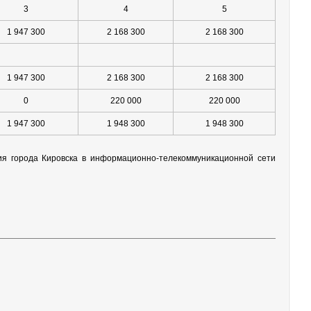
3
4
5
1 947 300
2 168 300
2 168 300
1 947 300
2 168 300
2 168 300
0
220 000
220 000
1 947 300
1 948 300
1 948 300
ия города Кировска в информационно-телекоммуникационной сети