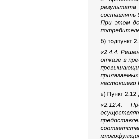
результата 
составлять 
При этом до
потребителе
б) подпункт 2
«2.4.4. Реше
отказе в пре
превышающий 
прилагаемых
настоящего 
в) Пункт 2.1
«2.12.4. П
осуществл
предоставле
соответс
многофункц