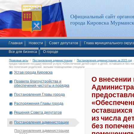
Официальный сайт органов
города Кировска Мурманск
Главная
Новости
Совет депутатов
Глава муниципального округ
Все для бизнеса
О городе
Правовые акты
/
Постановления администрации
/
Постановления администрации за 2015 год
/
предоставления государственной услуги «Обеспечение детей-сирот и детей, оставшихся без поп
без попечения родителей, жилыми помещениями специали
Устав города Кировска
О внесении 
Правила благоустройства и
обеспечения чистоты и порядка
Администра
предоставле
Постановления Главы города
«Обеспечени
Распоряжения Главы города
оставшихся 
Решения Совета депутатов
из числа де
Постановления администрации
без попече
Постановления администрации
помещениям