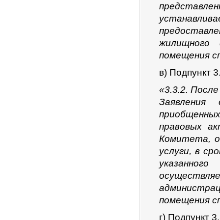
представл
устанавли
предоставл
жилищного 
помещения с
в) Подпункт 3
«3.3.2. Посл
Заявления 
приобщенны
правовых а
Комитета, о
услуги, в ср
указанного
осуществ
администра
помещения с
г) Подпункт 3