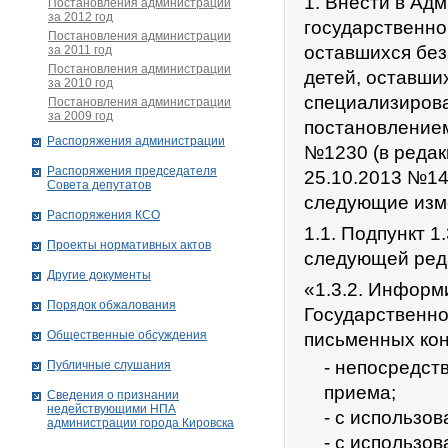
1. Внести в Ад
Постановления администрации
за 2012 год
государственно
Постановления администрации
оставшихся без
за 2011 год
Постановления администрации
детей, оставши
за 2010 год
специализиров
Постановления администрации
за 2009 год
постановлением
Распоряжения администрации
№1230 (в редак
Распоряжения председателя
25.10.2013 №14
Совета депутатов
следующие изм
Распоряжения КСО
1.1. Подпункт 
Проекты нормативных актов
следующей ред
Другие документы
«1.3.2. Информ
Порядок обжалования
Государственно
Общественные обсуждения
письменных кон
- непосредст
Публичные слушания
приема;
Сведения о признании
недействующими НПА
- с использо
администрации города Кировскa
- с использов