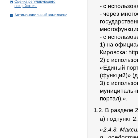
Оценка регулирующего
- с использо
воздействия
- через мног
Антимонопольный комплаенс
государствен
многофункци
- с использов
1) на официа
Кировска: http
2) с использ
«Единый порт
(функций)» (
3) с использ
муниципальных
портал).».
1.2. В разделе 2
а) подпункт 2
«2.4.3. Макс
о предоста