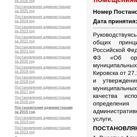
за 2026 год
Постановления администрации
Номер Постан
за 2025 год
Постановления администрации
Дата принятия
за 2024 год
Постановления администрации
за 2023 год
Руководствуяс
Постановления администрации
за 2022 год
общих принц
Постановления администрации
Российской Фед
за 2021 год
ФЗ «Об орга
Постановления администрации
за 2020 год
муниципальны
Постановления администрации
за 2019 год
Кировска от 27
Постановления администрации
и утверждени
за 2018 год
муниципальных 
Постановления администрации
за 2017 год
качества исп
Постановления администрации
за 2016 год
определени
Постановления администрации
административ
за 2015 год
Постановления администрации
услуги,
за 2014 год
ПОСТАНОВЛЯ
Постановления администрации
за 2013 год