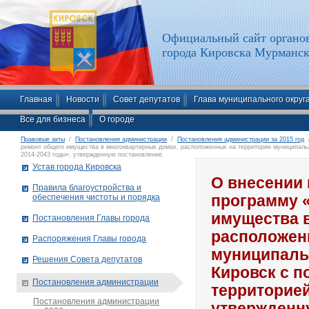
Официальный сайт органов
города Кировска Мурманск
Главная
Новости
Совет депутатов
Глава муниципального округ
Все для бизнеса
О городе
Правовые акты
/
Постановления администрации
/
Постановления администрации за 2015 год
/
ремонт общего имущества в многоквартирных домах, расположенных на территории муниципальн
2014-2043 годы», утвержденную постановление
Устав города Кировска
О внесении
Правила благоустройства и
обеспечения чистоты и порядка
программу 
имущества 
Постановления Главы города
расположен
Распоряжения Главы города
муниципаль
Решения Совета депутатов
Кировск с 
Постановления администрации
территорией
Постановления администрации
утвержденн