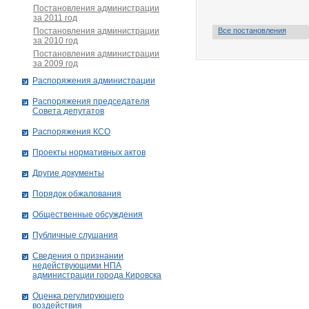
Постановления администрации
за 2011 год
Постановления администрации
Все постановления
за 2010 год
Постановления администрации
за 2009 год
Распоряжения администрации
Распоряжения председателя
Совета депутатов
Распоряжения КСО
Проекты нормативных актов
Другие документы
Порядок обжалования
Общественные обсуждения
Публичные слушания
Сведения о признании
недействующими НПА
администрации города Кировскa
Оценка регулирующего
воздействия