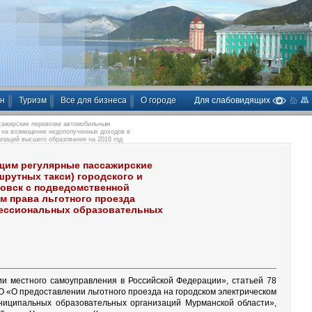
ан
Туризм
Все для бизнеса
О городе
Для слабовидящих
сажирские перевозки автомобильным
, на возмещение недополученных доходов в
заций высшего образования на 2016 год
щим регулярные пассажирские
рутных такси) городского и
ровск с подведомственной
м права льготного проезда
ессиональных образовательных
и местного самоуправления в Российской Федерации», статьей 78
О «О предоставлении льготного проезда на городском электрическом
ниципальных образовательных организаций Мурманской области»,