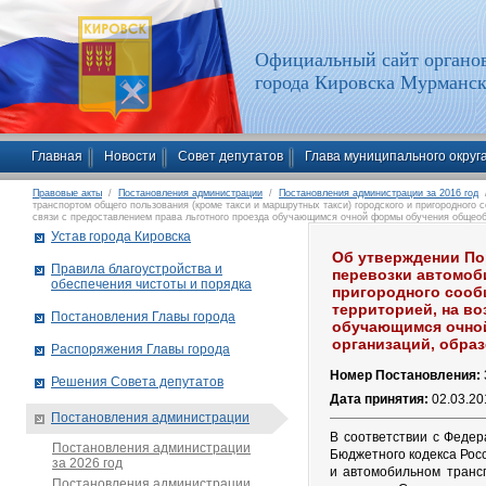
Официальный сайт органов
города Кировска Мурманск
Главная
Новости
Совет депутатов
Глава муниципального округ
Правовые акты
/
Постановления администрации
/
Постановления администрации за 2016 год
/
транспортом общего пользования (кроме такси и маршрутных такси) городского и пригородного
связи с предоставлением права льготного проезда обучающимся очной формы обучения общеоб
Устав города Кировска
Об утверждении По
Правила благоустройства и
перевозки автомоб
обеспечения чистоты и порядка
пригородного сооб
территорией, на в
Постановления Главы города
обучающимся очно
организаций, обра
Распоряжения Главы города
Номер Постановления:
Решения Совета депутатов
Дата принятия:
02.03.20
Постановления администрации
В соответствии с Феде
Постановления администрации
Бюджетного кодекса Рос
за 2026 год
и автомобильном транс
Постановления администрации