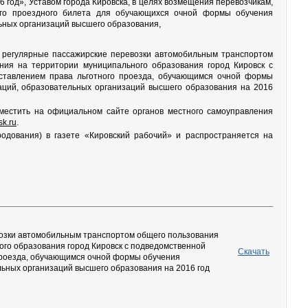
 год», Уставом города Кировска, в целях возмещения перевозчикам,
ого проездного билета для обучающихся очной формы обучения
ных организаций высшего образования,
 регулярные пассажирские перевозки автомобильным транспортом
ения на территории муниципального образования город Кировск с
ставлением права льготного проезда, обучающимся очной формы
ций, образовательных организаций высшего образования на 2016
зместить на официальном сайте органов местного самоуправления
sk.ru
.
одования) в газете «Кировский рабочий» и распространяется на
озки автомобильным транспортом общего пользования
ого образования город Кировск с подведомственной
Скачать
 проезда, обучающимся очной формы обучения
ьных организаций высшего образования на 2016 год