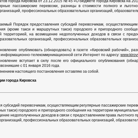
ов города Кировска от 23.12.2015 № 45 «О бюджете города Кировска на 2016
ярные пассажирские перевозки, разницы в стоимости полного и льготн
ганизаций, профессиональных образовательных организаций, образователь
гаемый Порядок предоставления субсидий перевозчикам, осуществляющим
ния (кроме такси и маршрутных такси) городского и пригородного сообщ
й территорией, на возмещение недополученных доходов в связи с предо
разовательных организаций, профессиональных образовательных организа
новление опубликовать (обнародовать) в газете «Кировский рабочий», ра
в информационно-телекоммуникационной сети Интернет по адресу:
www.kirov
новление вступает в силу после его официального опубликования (обнар
возникшие с 01 января 2016 года.
лнением настоящего постановления оставляю за собой.
ции города Кировска
я субсидий перевозчикам, осуществляющим регулярные пассажирские перев
ных такси) городского и пригородного сообщения на территории муниципальн
щение недополученных доходов в связи с предоставлением права льготного
рганизаций, профессиональных образовательных организаций, образовател