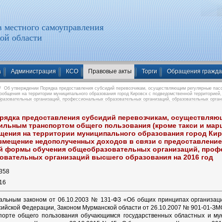
 местного самоуправления
ой области
а
Администрация
КСО
Правовые акты
Торги
Обращения гражд
 Об утверждении Порядка предоставления субсидий перевозчикам, осуществляющим регулярные пас
 сообщения на территории муниципального образования город Кировск с подведомственной территорией
разовательных организаций, профессиональных образовательных организаций, образовательных органи
рядка предоставления субсидий перевозчикам, осуществляю
ильным транспортом общего пользования (кроме такси и марш
щения на территории муниципального образования город Ки
озмещение недополученных доходов в связи с предоставление
й формы обучения общеобразовательных организаций, проф
зовательных организаций высшего образования на 2016 год
358
16
ральным законом от 06.10.2003 № 131-ФЗ «Об общих принципах организаци
сийской Федерации, Законом Мурманской области от 26.10.2007 № 901-01-ЗМ
порте общего пользования обучающимся государственных областных и му