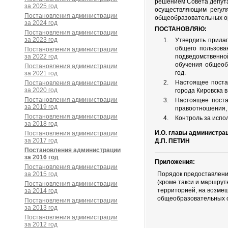
решением Совета депутат
за 2025 год
осуществляющим регул
Постановления администрации
общеобразовательных ор
за 2024 год
ПОСТАНОВЛЯЮ:
Постановления администрации
за 2023 год
Утвердить прила
общего пользова
Постановления администрации
за 2022 год
подведомственно
обучения общеоб
Постановления администрации
год.
за 2021 год
Настоящее поста
Постановления администрации
за 2020 год
города Кировска 
Постановления администрации
Настоящее поста
за 2019 год
правоотношения, 
Постановления администрации
Контроль за испо
за 2018 год
И.О. главы администра
Постановления администрации
за 2017 год
Д.П. ПЕТИН
Постановления администрации
за 2016 год
Приложения:
Постановления администрации
за 2015 год
Порядок предоставлени
(кроме такси и маршрут
Постановления администрации
территорией, на возме
за 2014 год
общеобразовательных о
Постановления администрации
за 2013 год
Постановления администрации
за 2012 год