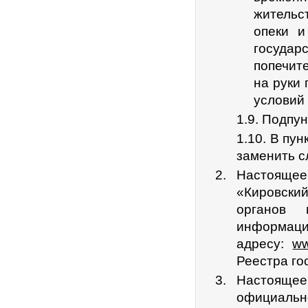
жительс
опеки и
госуда
попечит
на руки
условий 
1.9. Подпун
1.10. В пун
заменить с
Настоящее 
«Кировски
органов 
информац
адресу:
ww
Реестра го
Настояще
официаль