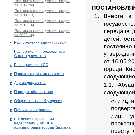
Постановления администрации
за 2012 год
ПОСТАНОВЛЯ
Постановления администрации
за 2011 год
Внести в 
Постановления администрации
государст
за 2010 год
передаче д
Постановления администрации
за 2009 год
детей, ост
Распоряжения администрации
постоянно
Распоряжения председателя
утвержден
Совета депутатов
от 16.05.2
Распоряжения КСО
города Ки
Проекты нормативных актов
следующие
Другие документы
1.1. Абза
следующей
Порядок обжалования
«- лиц,
Общественные обсуждения
подверг
Публичные слушания
лиц, у
Сведения о признании
прекр
недействующими НПА
администрации города Кировскa
преступ