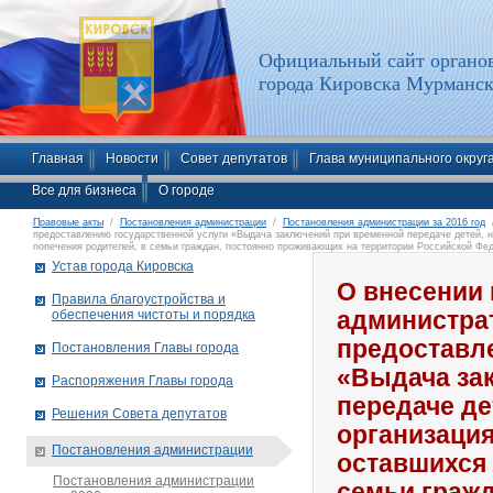
Официальный сайт органов
города Кировска Мурманск
Главная
Новости
Совет депутатов
Глава муниципального округ
Все для бизнеса
О городе
Правовые акты
/
Постановления администрации
/
Постановления администрации за 2016 год
/
предоставлению государственной услуги «Выдача заключений при временной передаче детей, н
попечения родителей, в семьи граждан, постоянно проживающих на территории Российской Фе
Кировска от 16.05.2013 № 726
Устав города Кировска
О внесении 
Правила благоустройства и
обеспечения чистоты и порядка
администра
предоставл
Постановления Главы города
«Выдача за
Распоряжения Главы города
передаче де
Решения Совета депутатов
организация
Постановления администрации
оставшихся 
Постановления администрации
семьи граж