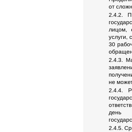
от сложн
2.4.2. 
госуда
лицом, 
услуги, 
30 рабо
обращен
2.4.3. 
заявлен
получен
не може
2.4.4. 
государ
ответст
день 
государс
2.4.5. С