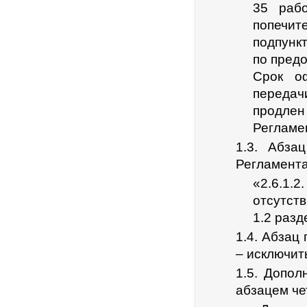
35 раб
попечи
подпункт
по пред
Срок о
передач
продлен
Регламен
1.3. Абза
Регламента
«2.6.1.
отсутст
1.2 разд
1.4. Абзац 
– исключит
1.5. Допол
абзацем че