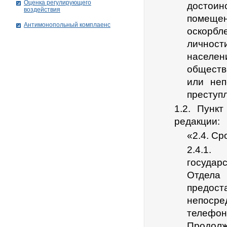
Оценка регулирующего
достои
воздействия
помеще
Антимонопольный комплаенс
оскорбл
личност
населе
обществ
или неп
преступл
1.2. Пунк
редакции:
«2.4. Ср
2.4.1
государ
Отдела
предос
непосред
телефон
Продолж