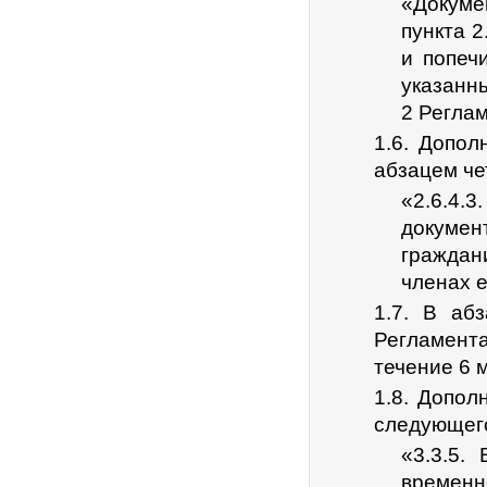
«Докуме
пункта 2
и попеч
указанны
2 Реглам
1.6. Допол
абзацем че
«2.6.4.
докумен
гражда
членах е
1.7. В аб
Регламент
течение 6 
1.8. Допол
следующег
«3.3.5.
временн