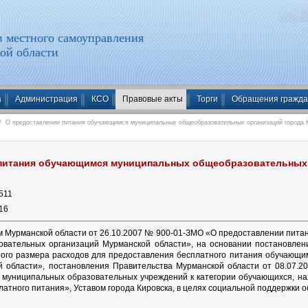
 местного самоуправления
ой области
а
Администрация
КСО
Правовые акты
Торги
Обращения гражд
 О предоставлении питания обучающимся муниципальных общеобразовательных организаций города К
питания обучающимся муниципальных общеобразовательных 
511
16
ом Мурманской области от 26.10.2007 № 900-01-ЗМО «О предоставлении пит
овательных организаций Мурманской области», на основании постановлен
ного размера расходов для предоставления бесплатного питания обучающи
й области», постановления Правительства Мурманской области от 08.07.
муниципальных образовательных учреждений к категории обучающихся, на
латного питания», Уставом города Кировска, в целях социальной поддержк