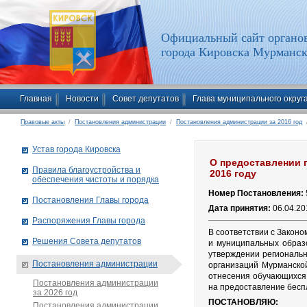
Официальный сайт органов
города Кировска Мурманск
Главная
Новости
Совет депутатов
Глава муниципального округ
Правовые акты
/
Постановления администрации
/
Постановления администрации за 2016 год
/
Устав города Кировска
О предоставлении 
Правила благоустройства и
2016 году
обеспечения чистоты и порядка
Номер Постановления:
Постановления Главы города
Дата принятия:
06.04.20
Распоряжения Главы города
В соответствии с Закон
Решения Совета депутатов
и муниципальных образ
утверждении региональ
Постановления администрации
организаций Мурманско
отнесения обучающихся 
Постановления администрации
на предоставление бесп
за 2026 год
ПОСТАНОВЛЯЮ:
Постановления администрации