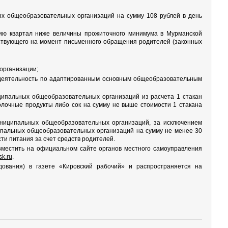
ых общеобразовательных организаций на сумму 108 рублей в день
ию квартал ниже величины прожиточного минимума в Мурманской
йствующего на момент письменного обращения родителей (законных
организации;
деятельность по адаптированным основным общеобразовательным
иципальных общеобразовательных организаций из расчета 1 стакан
олочные продукты либо сок на сумму не выше стоимости 1 стакана
муниципальных общеобразовательных организаций, за исключением
ципальных общеобразовательных организаций на сумму не менее 30
сти питания за счет средств родителей.
азместить на официальном сайте органов местного самоуправления
sk.ru
.
дования) в газете «Кировский рабочий» и распространяется на