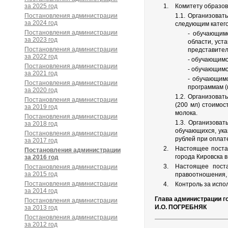
за 2025 год
Комитету образова
Постановления администрации
1.1. Организова
за 2024 год
следующим катег
Постановления администрации
- обучающим
за 2023 год
области, уст
Постановления администрации
представител
за 2022 год
- обучающимс
Постановления администрации
- обучающимс
за 2021 год
- обучающим
Постановления администрации
программам (
за 2020 год
1.2. Организоват
Постановления администрации
(200 мл) стоимос
за 2019 год
молока.
Постановления администрации
1.3. Организова
за 2018 год
обучающихся, ука
Постановления администрации
рублей при оплате
за 2017 год
Настоящее постан
Постановления администрации
города Кировска 
за 2016 год
Настоящее поста
Постановления администрации
за 2015 год
правоотношения, 
Постановления администрации
Контроль за испо
за 2014 год
Глава администрации г
Постановления администрации
И.О. ПОГРЕБНЯК
за 2013 год
Постановления администрации
за 2012 год