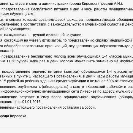
ния, культуры и спорта администрации города Кировска (Грецкий А.Н.):
ть предоставление бесплатного питания в дни и часы работы муниципальн
ориям обучающихся:
ся, в семьях которых среднедушевой доход за предшествующий обращен
ановленного в соответствии с законодательством Мурманской области и де
ей) обучающихся;
я, находящимся в трудной жизненной ситуации;
я, состоящим на учете у фтизиатра, по представлению справки медицинской 
ся общеобразовательных организаций, осуществляющих образовательную 
классов).
ь предоставление бесплатного молока всем обучающимся 1-4 классов мун
тью 11,38 рублей один раз в день. Молоко может быть заменено на кислом
ть предоставление горячего питания (завтрак) обучающимся 1-4 классов 
занных в пункте 1 настоящего Постановления, в дни и часы работы муни
 15 рублей на ребенка в день из средств субсидии и не менее 50% от стоимо
овление опубликовать (обнародовать) в газете «Кировский рабочий» и р
в информационно-телекоммуникационной сети Интернет по адресу:
www.kirov
новление вступает в силу после официального опубликования (обнаро
возникшие с 01.01.2016.
лнением настоящего постановления оставляю за собой.
орода Кировска