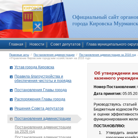
Официальный сайт органов
города Кировска Мурманск
Главная
Новости
Совет депутатов
Глава муниципального округ
Правовые акты
/
Постановления администрации
/
Постановления администрации за 2016 год
/
«Управление Кировским городским хозяйством» на 2016 год»
Устав города Кировска
Об утверждении ан
Правила благоустройства и
казенного учрежден
обеспечения чистоты и порядка
Номер Постановления:
Постановления Главы города
Дата принятия:
05.05.20
Распоряжения Главы города
Руководствуясь статье
Решения Совета депутатов
Бюджетным кодексом Рос
и оценки эффективности
Постановления администрации
функционирования жилищ
ПОСТАНОВЛЯЮ:
Постановления администрации
за 2026 год
Утвердить анали
Постановления администрации
городским хозяйст