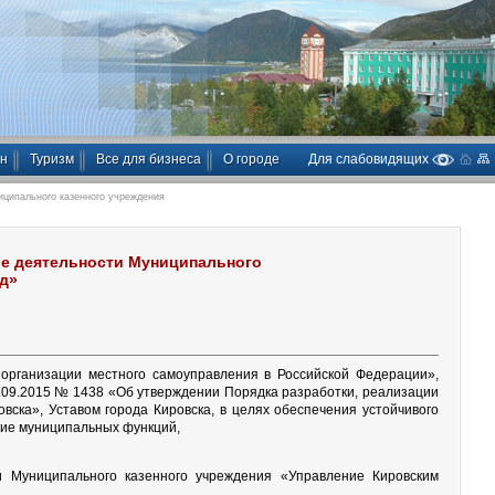
ан
Туризм
Все для бизнеса
О городе
Для слабовидящих
ципального казенного учреждения
е деятельности Муниципального
од»
организации местного самоуправления в Российской Федерации»,
.09.2015 № 1438 «Об утверждении Порядка разработки, реализации
ска», Уставом города Кировска, в целях обеспечения устойчивого
ние муниципальных функций,
и Муниципального казенного учреждения «Управление Кировским