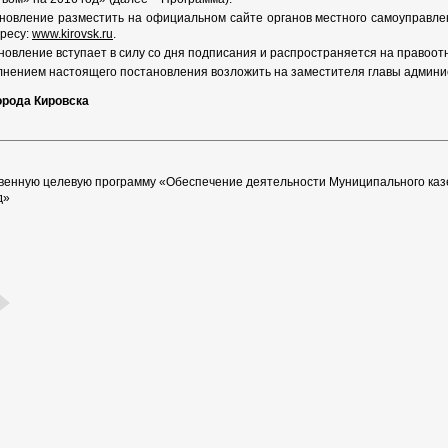
новление разместить на официальном сайте органов местного самоуправле
ресу:
www.kirovsk.ru
.
овление вступает в силу со дня подписания и распространяется на правоотн
лнением настоящего постановления возложить на заместителя главы админис
орода Кировска
венную целевую программу «Обеспечение деятельности Муниципального каз
д»