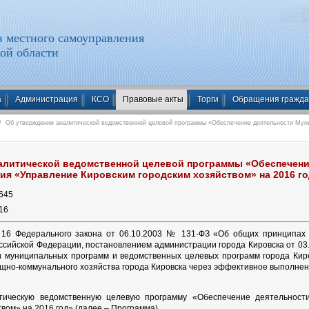
 местного самоуправления
ой области
а
Администрация
КСО
Правовые акты
Торги
Обращения гражд
 Об утверждении аналитической ведомственной целевой программы «Обеспечение деятельности Муни
алитической ведомственной целевой программы «Обеспечени
ия «Управление Кировским городским хозяйством» на 2016 г
645
16
й 16 Федерального закона от 06.10.2003 № 131-ФЗ «Об общих принципах 
сийской Федерации, постановлением администрации города Кировска от 03
 муниципальных программ и ведомственных целевых программ города Киров
но-коммунального хозяйства города Кировска через эффективное выполне
тическую ведомственную целевую программу «Обеспечение деятельност
вом» на 2016 год» (далее – Программа).