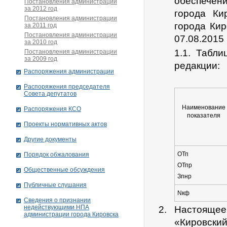
обеспечен
Постановления администрации
за 2012 год
города Ки
Постановления администрации
города Кир
за 2011 год
Постановления администрации
07.08.2015
за 2010 год
1.1. Табл
Постановления администрации
за 2009 год
редакции:
Распоряжения администрации
Распоряжения председателя
Совета депутатов
Наименование
Распоряжения КСО
показателя
Проекты нормативных актов
Другие документы
ОТп
Порядок обжалования
ОТпр
Общественные обсуждения
Зпнр
Публичные слушания
Nкф
Сведения о признании
недействующими НПА
Настоящее 
администрации города Кировскa
«Кировски