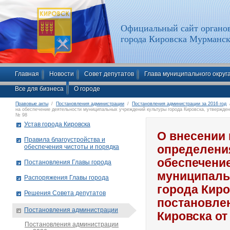
Официальный сайт органов
города Кировска Мурманск
Главная
Новости
Совет депутатов
Глава муниципального округ
Все для бизнеса
О городе
Правовые акты
/
Постановления администрации
/
Постановления администрации за 2016 год
/
на обеспечение деятельности муниципальных учреждений культуры города Кировска, утвержден
№ 98
Устав города Кировска
О внесении 
Правила благоустройства и
обеспечения чистоты и порядка
определени
обеспечени
Постановления Главы города
муниципаль
Распоряжения Главы города
города Кир
Решения Совета депутатов
постановле
Постановления администрации
Кировска от
Постановления администрации