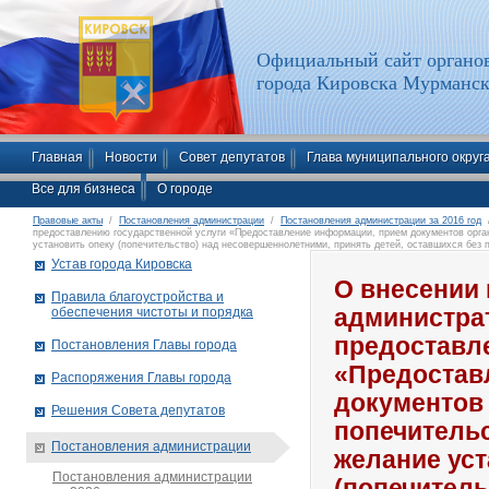
Официальный сайт органов
города Кировска Мурманск
Главная
Новости
Совет депутатов
Глава муниципального округ
Все для бизнеса
О городе
Правовые акты
/
Постановления администрации
/
Постановления администрации за 2016 год
/
предоставлению государственной услуги «Предоставление информации, прием документов орга
установить опеку (попечительство) над несовершеннолетними, принять детей, оставшихся без 
семейным законодательством РФ формах», утвержденный постановлением администрации город
Устав города Кировска
О внесении 
Правила благоустройства и
обеспечения чистоты и порядка
администра
предоставл
Постановления Главы города
«Предостав
Распоряжения Главы города
документов 
Решения Совета депутатов
попечительс
Постановления администрации
желание уст
Постановления администрации
(попечитель