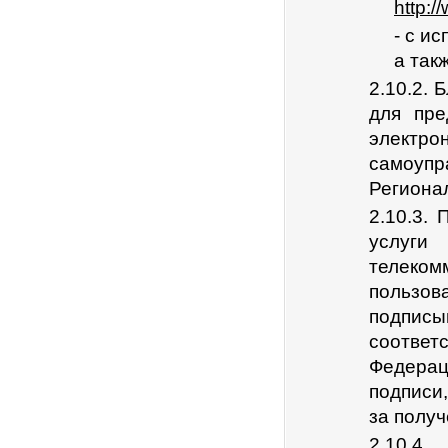
http:/
- с и
а так
2.10.2.
для пре
электро
самоупр
Региона
2.10.3.
услуг
телеко
пользо
подписы
соответ
Федера
подписи
за полу
2.10.4