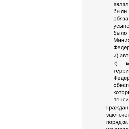
являл
были
обяз
усын
было
Мини
Федер
и) ав
к) к
терри
Федер
обес
котор
пенси
Граждан
заключе
порядк