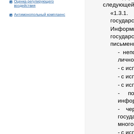
Оценка регулирующего
следующей
воздействия
«1.3.1
Антимонопольный комплаенс
государ
Информ
государ
письмен
- неп
лично
- с и
- с и
- с и
- по
инфо
- че
госу
много
- с и