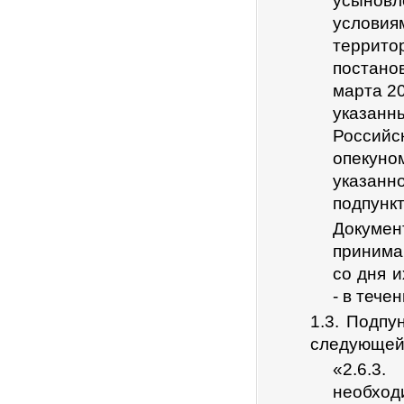
усыновл
условия
террит
постано
марта 20
указа
Российс
опекуно
указан
подпункт
Докуме
принима
со дня 
- в тече
1.3. Подпу
следующей
«2.6.3
необход