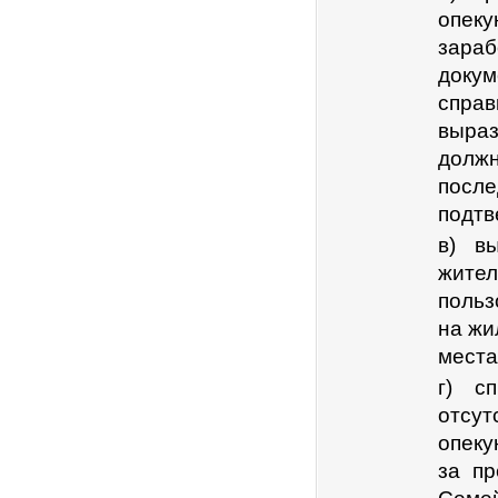
опек
зараб
доку
спра
выра
долж
посл
подтв
в) в
жите
польз
на жи
места
г) с
отсу
опеку
за п