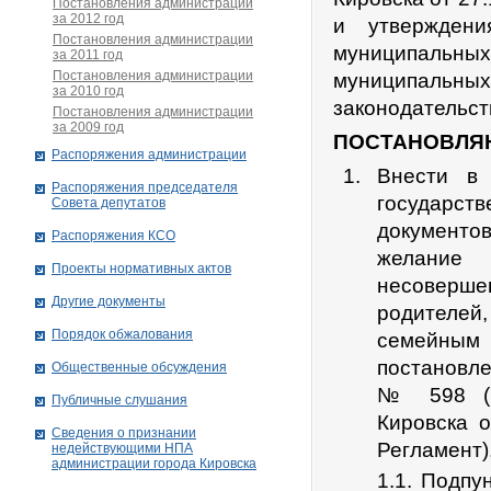
Постановления администрации
за 2012 год
и утверждени
Постановления администрации
муниципальных 
за 2011 год
Постановления администрации
муниципальны
за 2010 год
законодательст
Постановления администрации
за 2009 год
ПОСТАНОВЛЯ
Распоряжения администрации
Внести в 
Распоряжения председателя
государст
Совета депутатов
документов
Распоряжения КСО
желание
Проекты нормативных актов
несовершен
Другие документы
родителей
Порядок обжалования
семейным
постановл
Общественные обсуждения
№ 598 (в
Публичные слушания
Кировска 
Сведения о признании
Регламент)
недействующими НПА
администрации города Кировскa
1.1. Подпу