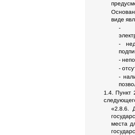
предусм
Основан
виде явл
- по
элект
- не
подпи
- неп
- отс
- нал
позво
1.4. Пункт
следующег
«2.8.6.
государ
места д
госуда