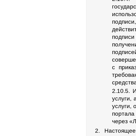
госуд
использ
подписи,
действи
подпис
получен
подпис
соверше
с прик
требова
средств
2.10.5.
услуги, 
услуги,
портала
через «Л
Настоящее 