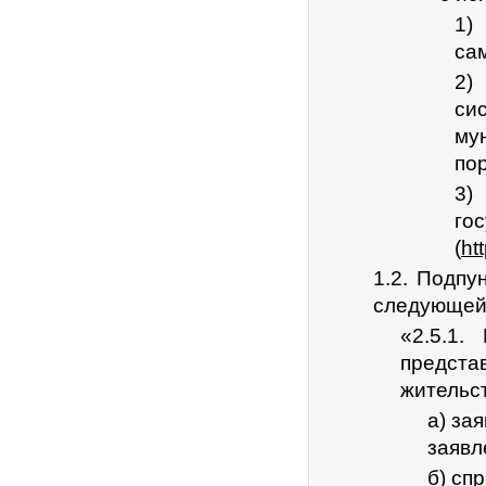
1)
са
2)
си
му
пор
3)
го
(
ht
1.2. Подпу
следующей
«2.5.1.
предста
жительс
а) за
заявл
б) сп