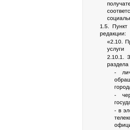
получат
соответ
социаль
1.5. Пунк
редакции:
«2.10. 
услуги
2.10.1.
раздела
- ли
обращ
город
- че
госуд
- в э
теле
офиц