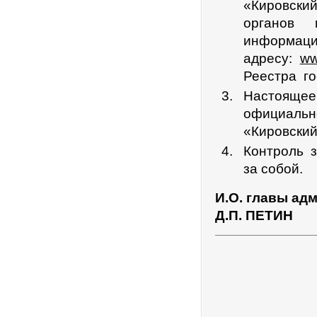
«Кировски
органов 
информац
адресу:
ww
Реестра го
Настояще
официаль
«Кировский
Контроль 
за собой.
И.О. главы ад
Д.П. ПЕТИН