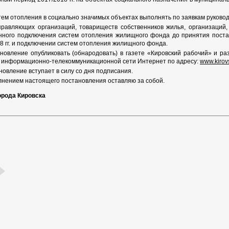
ем отопления в социально значимых объектах выполнять по заявкам руково
правляющих организаций, товариществ собственников жилья, организаци
нного подключения систем отопления жилищного фонда до принятия поста
8 гг. и подключении систем отопления жилищного фонда.
овление опубликовать (обнародовать) в газете «Кировский рабочий» и р
в информационно-телекоммуникационной сети Интернет по адресу:
www.kirov
овление вступает в силу со дня подписания.
лнением настоящего постановления оставляю за собой.
орода Кировска