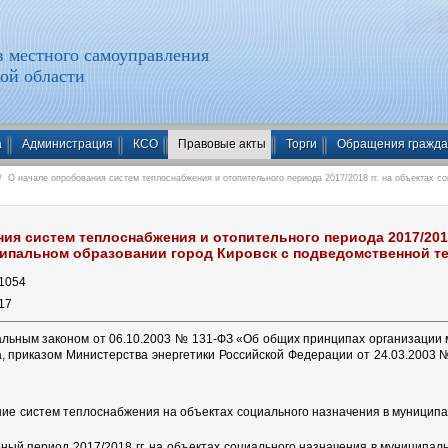
 местного самоуправления
ой области
а
Администрация
КСО
Правовые акты
Торги
Обращения гражд
 О начале опробования систем теплоснабжения и отопительного периода 2017/2018 гг. на объектах с
ия систем теплоснабжения и отопительного периода 2017/2018
ципальном образовании город Кировск с подведомственной т
1054
17
альным законом от 06.10.2003 № 131-ФЗ «Об общих принципах организации 
а, приказом Министерства энергетики Российской Федерации от 24.03.2003
ие систем теплоснабжения на объектах социального назначения в муниципа
ный период 2017/2018 гг. на объектах социального назначения в муниципал