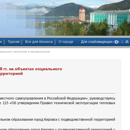
ан
Туризм
Все для бизнеса
О городе
Для слабовидящих
оциального назначения в муниципальном
 гг. на объектах социального
ерриторией
местного самоуправления в Российской Федерации», руководствуясь
 № 115 «Об утверждении Правил технической эксплуатации тепловых
льном образовании город Кировск с подведомственной территорией
ьном образовании город Кировск с подведомственной территорией с