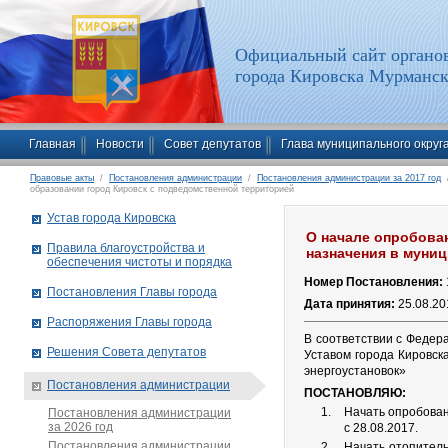
Официальный сайт органов
города Кировска Мурманск
Главная
Новости
Совет депутатов
Глава муниципального округ
Правовые акты
/
Постановления администрации
/
Постановления администрации за 2017 год
/
образовании город Кировск с подведомственной территорией
Устав города Кировска
О начале опробован
Правила благоустройства и
назначения в муни
обеспечения чистоты и порядка
Номер Постановления:
Постановления Главы города
Дата принятия:
25.08.20
Распоряжения Главы города
В соответствии с Федер
Решения Совета депутатов
Уставом города Кировск
энергоустановок»
Постановления администрации
ПОСТАНОВЛЯЮ:
Начать опробован
Постановления администрации
за 2026 год
с 28.08.2017.
Постановления администрации
Начать отопитель