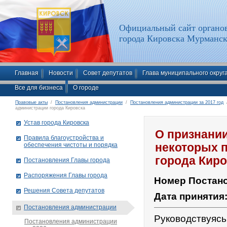
Официальный сайт органов
города Кировска Мурманск
Главная
Новости
Совет депутатов
Глава муниципального округ
Все для бизнеса
О городе
Правовые акты
/
Постановления администрации
/
Постановления администрации за 2017 год
/
администрации города Кировска
Устав города Кировска
О признани
Правила благоустройства и
обеспечения чистоты и порядка
некоторых 
города Киро
Постановления Главы города
Распоряжения Главы города
Номер Постан
Решения Совета депутатов
Дата принятия
Постановления администрации
Руководствуяс
Постановления администрации