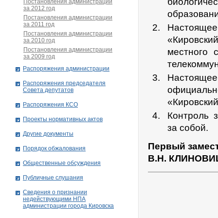
биологич
Постановления администрации
за 2012 год
образовани
Постановления администрации
за 2011 год
Настоящее 
Постановления администрации
«Кировский
за 2010 год
Постановления администрации
местного 
за 2009 год
телекоммун
Распоряжения администрации
Настояще
Распоряжения председателя
официаль
Совета депутатов
«Кировский
Распоряжения КСО
Контроль 
Проекты нормативных актов
за собой.
Другие документы
Первый замест
Порядок обжалования
В.Н. КЛИНОВ
Общественные обсуждения
Публичные слушания
Сведения о признании
недействующими НПА
администрации города Кировскa