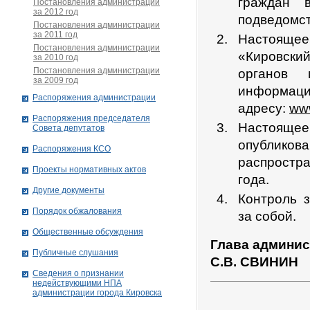
граждан 
Постановления администрации
за 2012 год
подведомст
Постановления администрации
за 2011 год
Настоящее 
Постановления администрации
«Кировски
за 2010 год
Постановления администрации
органов 
за 2009 год
информац
Распоряжения администрации
адресу:
www
Распоряжения председателя
Настоящее
Совета депутатов
опубликова
Распоряжения КСО
распростра
Проекты нормативных актов
года.
Другие документы
Контроль 
Порядок обжалования
за собой.
Общественные обсуждения
Глава админис
Публичные слушания
С.В. СВИНИН
Сведения о признании
недействующими НПА
администрации города Кировскa