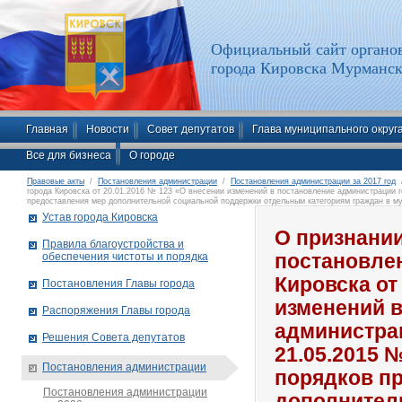
Официальный сайт органов
города Кировска Мурманск
Главная
Новости
Совет депутатов
Глава муниципального округ
Все для бизнеса
О городе
Правовые акты
/
Постановления администрации
/
Постановления администрации за 2017 год
/
города Кировска от 20.01.2016 № 123 «О внесении изменений в постановление администрации 
предоставления мер дополнительной социальной поддержки отдельным категориям граждан в м
территорией»
Устав города Кировска
О признани
Правила благоустройства и
обеспечения чистоты и порядка
постановле
Кировска от
Постановления Главы города
изменений 
Распоряжения Главы города
администрац
Решения Совета депутатов
21.05.2015 
Постановления администрации
порядков п
Постановления администрации
дополнител