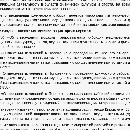
вляющим деятельность в области физической культуры и спорта, на возм
 приложению № 1 к настоящему постановлению.
е о проведении конкурсного отбора проектов (мероприятий) некоммер
иципальными) учреждениями, осуществляющих деятельность в области ф
т, связанных с осуществлением ими уставной деятельности, согласно прило
и силу постановления администрации города Кировска:
0 «Об утверждении порядка предоставления субсидий некоммерческ
ципальными) учреждениями, осуществляющим деятельность в области физиче
авной деятельности»;
 «О внесении изменений в Положение о проведении конкурсного отбора 
ляющихся государственными (муниципальными) учреждениями, осуществляю
й на возмещение части затрат, связанных с осуществлением ими уставной 
№ 850»;
 «О внесении изменений в Положение о проведении конкурсного отбора 
ляющихся государственными (муниципальными) учреждениями, осуществляю
й на возмещение части затрат, связанных с осуществлением ими уставной 
№ 850»;
 «О внесении изменений в Порядок предоставления субсидий некоммерч
ципальными) учреждениями осуществляющим деятельность в области физиче
авной деятельности, утвержденный постановлением администрации города Ки
«О внесении изменений в постановление администрации города Кировска от 
зациям социальной направленности, не являющимся государственными (
туры и спорта, на возмещение части затрат, связанных с осуществлением им
ение опубликовать (обнародовать) в газете «Кировский рабочий» и размест
о-телекоммуникационной сети Интернет по адресу: www.kirovsk.ru.