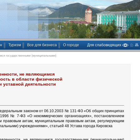
ан
Туризм
Все для бизнеса
О городе
Для слабовидящих
мся государственными (муниципальными)
енности, не являющимся
ость в области физической
ми уставной деятельности
ь Федеральным законом от 06.10.2003 № 131-ФЗ «Об общих принципах
.1996 № 7-ФЗ «О некоммерческих организациях», постановлением
м правовым актам, муниципальным правовым актам, регулирующим
альными) учреждениями», статьей 48 Устава города Кировска
равленности, не являющимся государственными (муниципальными)