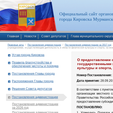
Официальный сайт органов
города Кировска Мурманск
Главная
Новости
Совет депутатов
Глава муниципального округ
Правовые акты
/
Постановления администрации
/
Постановления администрации за 2017 год
/
учреждениями, осуществляющим деятельность в области физической культуры и спорта, на воз
Устав города Кировска
О предоставлении 
Правила благоустройства и
государственными 
обеспечения чистоты и порядка
культуры и спорта,
Постановления Главы города
Номер Постановления:
Дата принятия:
28.09.20
Распоряжения Главы города
Решения Совета депутатов
В соответствии с пункт
организации местного 
Постановления администрации
Правительства Российс
предоставление субсиди
Постановления администрации
ПОСТАНОВЛЯЮ:
за 2026 год
Постановления администрации
1. Утвердить Порядок 