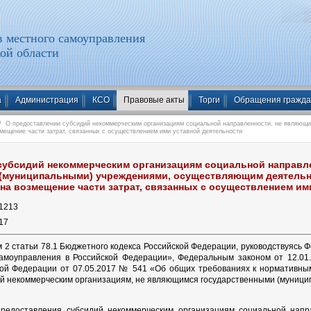
 местного самоуправления
ой области
а
Администрация
КСО
Правовые акты
Торги
Обращения гражд
 О предоставлении субсидий некоммерческим организациям социальной направленности, не являющи
мещение части затрат, связанных с осуществлением ими уставной деятельности
субсидий некоммерческим организациям социальной направл
(муниципальными) учреждениями, осуществляющим деятельн
 на возмещение части затрат, связанных с осуществлением и
1213
17
ом 2 статьи 78.1 Бюджетного кодекса Российской Федерации, руководствуяс
самоуправления в Российской Федерации», Федеральным законом от 12.01
кой Федерации от 07.05.2017 № 541 «Об общих требованиях к нормативны
й некоммерческим организациям, не являющимся государственными (муницип
предоставления субсидий некоммерческим организациям социальной нап