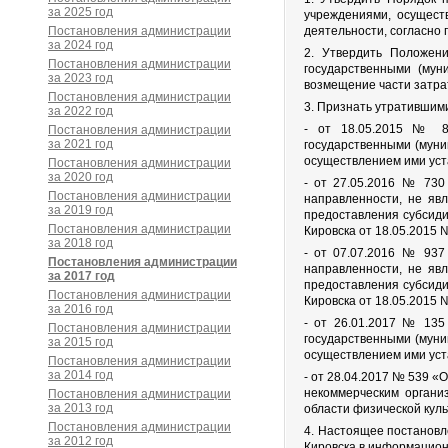
за 2025 год
учреждениями, осущест
Постановления администрации
деятельности, согласно
за 2024 год
2. Утвердить Положени
Постановления администрации
государственными (мун
за 2023 год
возмещение части затра
Постановления администрации
3. Признать утратившим
за 2022 год
- от 18.05.2015 № 85
Постановления администрации
за 2021 год
государственными (муни
осуществлением ими уст
Постановления администрации
за 2020 год
- от 27.05.2016 № 730
Постановления администрации
направленности, не яв
за 2019 год
предоставления субсиди
Постановления администрации
Кировска от 18.05.2015 
за 2018 год
- от 07.07.2016 № 937
Постановления администрации
направленности, не яв
за 2017 год
предоставления субсиди
Постановления администрации
Кировска от 18.05.2015 
за 2016 год
- от 26.01.2017 № 135
Постановления администрации
государственными (муни
за 2015 год
осуществлением ими уст
Постановления администрации
за 2014 год
- от 28.04.2017 № 539 
некоммерческим органи
Постановления администрации
за 2013 год
области физической куль
Постановления администрации
4. Настоящее постановл
за 2012 год
Кировска в информационн