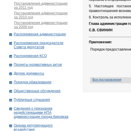
Постановления администрации
5. Настоящее постано
за 2011 год
правоотношения возникш
Постановления администрации
за 2010 год
6. Контроль за исполне
Постановления администрации
Глава администрации г
за 2009 год
С.В. СВИНИН
Распоряжения администрации
Приложения:
Распоряжения председателя
Совета депутатов
Порядок предоставлени
Распоряжения КСО
Проекты нормативных актов
Другие документы
Все постановления
Порядок обжалования
Общественные обсуждения
Публичные слушания
Сведения о признании
недействующими НПА
администрации города Кировскa
Оценка регулирующего
воздействия