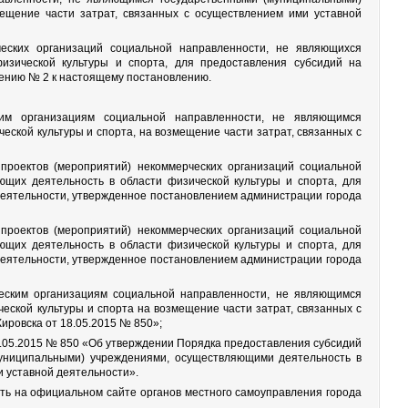
ещение части затрат, связанных с осуществлением ими уставной
ческих организаций социальной направленности, не являющихся
изической культуры и спорта, для предоставления субсидий на
жению № 2 к настоящему постановлению.
им организациям социальной направленности, не являющимся
ской культуры и спорта, на возмещение части затрат, связанных с
проектов (мероприятий) некоммерческих организаций социальной
щих деятельность в области физической культуры и спорта, для
деятельности, утвержденное постановлением администрации города
проектов (мероприятий) некоммерческих организаций социальной
щих деятельность в области физической культуры и спорта, для
деятельности, утвержденное постановлением администрации города
еским организациям социальной направленности, не являющимся
ской культуры и спорта на возмещение части затрат, связанных с
ровска от 18.05.2015 № 850»;
18.05.2015 № 850 «Об утверждении Порядка предоставления субсидий
муниципальными) учреждениями, осуществляющими деятельность в
и уставной деятельности».
ить на официальном сайте органов местного самоуправления города