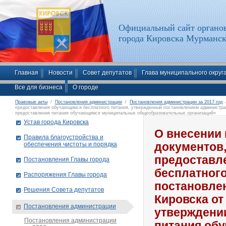
Официальный сайт органов
города Кировска Мурманск
Главная
Новости
Совет депутатов
Глава муниципального округ
Все для бизнеса
О городе
Правовые акты
/
Постановления администрации
/
Постановления администрации за 2017 год
/
предоставления обучающимся бесплатного питания, утвержденный постановлением администрац
предоставления питания обучающимся муниципальных общеобразовательных организаций»
Устав города Кировска
О внесении 
Правила благоустройства и
обеспечения чистоты и порядка
документов
предоставл
Постановления Главы города
бесплатног
Распоряжения Главы города
постановле
Решения Совета депутатов
Кировска от
Постановления администрации
утверждени
Постановления администрации
питания об