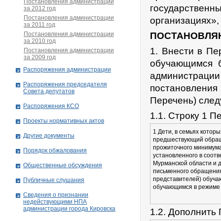
Постановления администрации
государственн
за 2012 год
Постановления администрации
организациях»,
за 2011 год
Постановления администрации
ПОСТАНОВЛЯ
за 2010 год
1. Внести в Пе
Постановления администрации
за 2009 год
обучающимся б
Распоряжения администрации
администрации
Распоряжения председателя
постановлени
Совета депутатов
Перечень) сле
Распоряжения КСО
1.1. Строку 1 
Проекты нормативных актов
1 Дети, в семьях котор
Другие документы
предшествующий обращ
прожиточного минимума
Порядок обжалования
установленного в соотв
Мурманской области и 
Общественные обсуждения
письменного обращения
представителей) обучаю
Публичные слушания
обучающимся в режиме
Сведения о признании
недействующими НПА
администрации города Кировскa
1.2. Дополнить