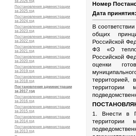
за 2026 год
Номер Постан
Постановления администрации
за 2025 год
Дата принятия
Постановления администрации
за 2024 год
В соответствии
Постановления администрации
за 2023 год
общих принц
Постановления администрации
Российской Фед
за 2022 год
Постановления администрации
ФЗ «О теплос
за 2021 год
Российской Фе
Постановления администрации
за 2020 год
оценки гото
Постановления администрации
за 2019 год
муниципальног
Постановления администрации
территорией, 
за 2018 год
территории 
Постановления администрации
за 2017 год
подведомствен
Постановления администрации
за 2016 год
ПОСТАНОВЛЯ
Постановления администрации
за 2015 год
1. Внести в 
Постановления администрации
территории 
за 2014 год
Постановления администрации
подведомстве
за 2013 год