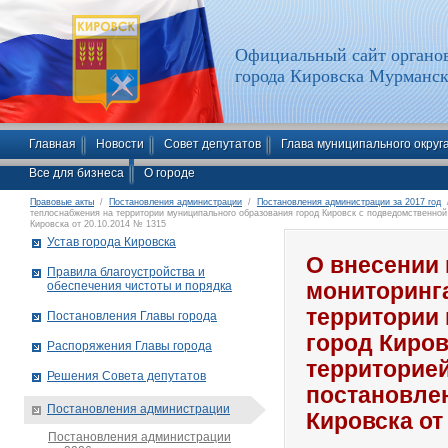
Официальный сайт органов
города Кировска Мурманск
Главная
Новости
Совет депутатов
Глава муниципального округ
Все для бизнеса
О городе
Правовые акты
/
Постановления администрации
/
Постановления администрации за 2017 год
/
теплоснабжения на территории муниципального образования город Кировск с подведомственной
Кировска от 20.10.2014 № 1315
Устав города Кировска
О внесении 
Правила благоустройства и
обеспечения чистоты и порядка
мониторинг
территории
Постановления Главы города
город Киро
Распоряжения Главы города
территорие
Решения Совета депутатов
постановле
Постановления администрации
Кировска от
Постановления администрации