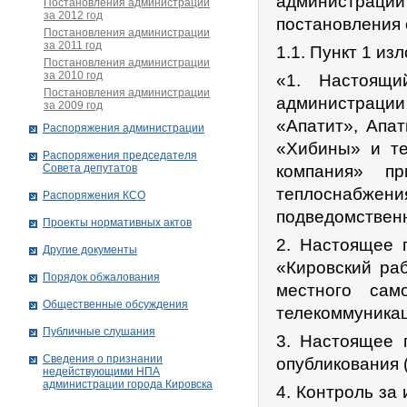
администрации
Постановления администрации
за 2012 год
постановления 
Постановления администрации
за 2011 год
1.1. Пункт 1 и
Постановления администрации
за 2010 год
«1. Настоящи
Постановления администрации
администрации 
за 2009 год
«Апатит», Апа
Распоряжения администрации
«Хибины» и те
Распоряжения председателя
Совета депутатов
компания» пр
теплоснабжен
Распоряжения КСО
подведомствен
Проекты нормативных актов
2. Настоящее п
Другие документы
«Кировский ра
Порядок обжалования
местного сам
Общественные обсуждения
телекоммуникац
Публичные слушания
3. Настоящее 
Сведения о признании
опубликования 
недействующими НПА
администрации города Кировскa
4. Контроль за