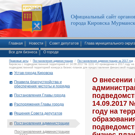
Официальный сайт органов
города Кировска Мурманск
Главная
Новости
Совет депутатов
Глава муниципального округ
Все для бизнеса
О городе
Правовые акты
/
Постановления администрации
/
Постановления администрации за 2017 год
/
Кировска с подведомственной территорией от 14.09.2017 № 1131 «О проведении в 2017 году на
подведомственной территорией конкурса бизнес-планов для предоставления финансовой подде
Устав города Кировска
О внесении 
Правила благоустройства и
обеспечения чистоты и порядка
администрац
подведомст
Постановления Главы города
14.09.2017 
Распоряжения Главы города
году на тер
Решения Совета депутатов
образования
Постановления администрации
подведомст
Постановления администрации
бизнес-пла