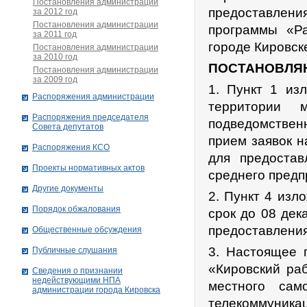
Постановления администрации
предоставлен
за 2012 год
Постановления администрации
программы «Ра
за 2011 год
городе Кировск
Постановления администрации
за 2010 год
ПОСТАНОВЛЯ
Постановления администрации
за 2009 год
1. Пункт 1 из
Распоряжения администрации
территории 
Распоряжения председателя
подведомственн
Совета депутатов
прием заявок н
Распоряжения КСО
для предоста
Проекты нормативных актов
среднего предп
Другие документы
2. Пункт 4 изл
Порядок обжалования
срок до 08 дек
предоставления
Общественные обсуждения
3. Настоящее п
Публичные слушания
«Кировский ра
Сведения о признании
недействующими НПА
местного сам
администрации города Кировскa
телекоммуникац