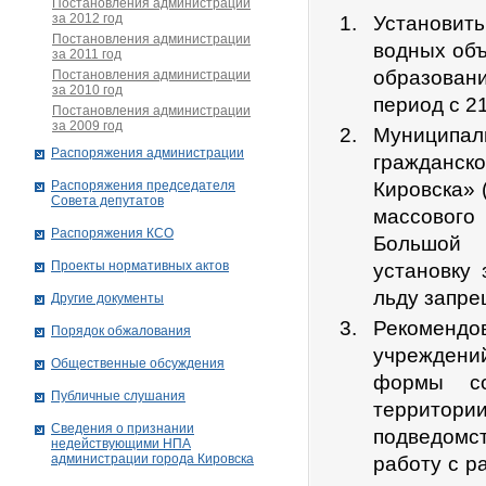
Постановления администрации
за 2012 год
Установит
Постановления администрации
водных объ
за 2011 год
образовани
Постановления администрации
за 2010 год
период с 21
Постановления администрации
за 2009 год
Муниципал
Распоряжения администрации
гражданс
Распоряжения председателя
Кировска» 
Совета депутатов
массового
Распоряжения КСО
Большой 
Проекты нормативных актов
установку 
льду запре
Другие документы
Рекомендо
Порядок обжалования
учреждени
Общественные обсуждения
формы со
Публичные слушания
территори
Сведения о признании
подведомс
недействующими НПА
администрации города Кировскa
работу с р