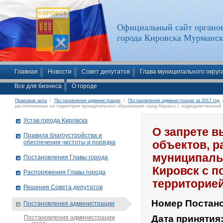
Официальный сайт органов
города Кировска Мурманск
Главная
Новости
Совет депутатов
Глава муниципального округ
Все для бизнеса
О городе
Правовые акты
/
Постановления администрации
/
Постановления администрации за 2017 год
/
расположенных на территории муниципального образования город Кировск с подведомственной 
Устав города Кировска
О запрете в
Правила благоустройства и
обеспечения чистоты и порядка
объектов, 
муниципаль
Постановления Главы города
Кировск с 
Распоряжения Главы города
территорией
Решения Совета депутатов
Номер Постан
Постановления администрации
Дата принятия
Постановления администрации