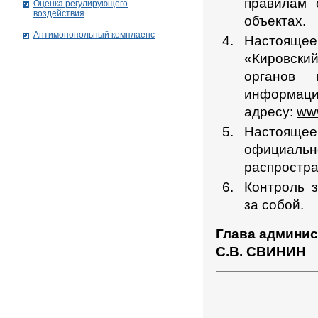
правилам 
Оценка регулирующего
воздействия
объектах.
Антимонопольный комплаенс
Настоящее 
«Кировски
органов 
информаци
адресу:
www
Настояще
официал
распростра
Контроль 
за собой.
Глава админис
С.В. СВИНИН