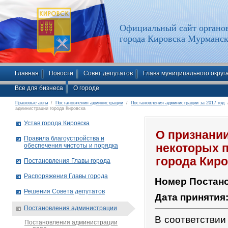
Официальный сайт органов
города Кировска Мурманск
Главная
Новости
Совет депутатов
Глава муниципального округ
Все для бизнеса
О городе
Правовые акты
/
Постановления администрации
/
Постановления администрации за 2017 год
/
администрации города Кировска
Устав города Кировска
О признани
Правила благоустройства и
обеспечения чистоты и порядка
некоторых 
города Киро
Постановления Главы города
Распоряжения Главы города
Номер Постан
Решения Совета депутатов
Дата принятия
Постановления администрации
В соответствии
Постановления администрации