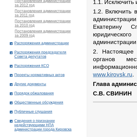
Постановления администрации
1.1. Исключить 
за 2012 год
1.2. Включить
Постановления администрации
за 2011 год
администрации 
Постановления администрации
за 2010 год
Екатерину Сп
Постановления администрации
юридическог
за 2009 год
администрации 
Распоряжения администрации
2. Настоящее
Распоряжения председателя
Совета депутатов
органов ме
Распоряжения КСО
информационно
www.kirovsk.ru
.
Проекты нормативных актов
Глава админис
Другие документы
С.В. СВИНИН
Порядок обжалования
Общественные обсуждения
Публичные слушания
Сведения о признании
недействующими НПА
администрации города Кировскa