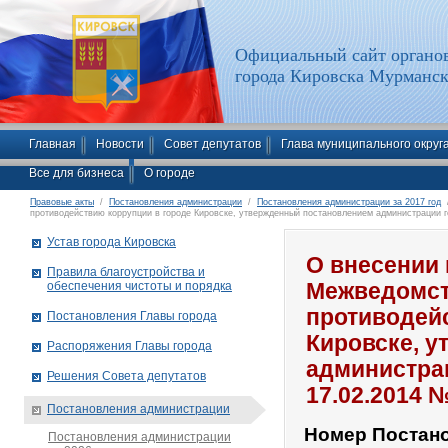
Официальный сайт органов
города Кировска Мурманск
Главная
Новости
Совет депутатов
Глава муниципального округ
Все для бизнеса
О городе
Правовые акты
/
Постановления администрации
/
Постановления администрации за 2017 год
/
противодействию коррупции в городе Кировске, утвержденный постановлением администрации г
Устав города Кировска
О внесении 
Правила благоустройства и
обеспечения чистоты и порядка
Межведомст
противодей
Постановления Главы города
Кировске, 
Распоряжения Главы города
администрац
Решения Совета депутатов
17.02.2014 
Постановления администрации
Номер Постан
Постановления администрации