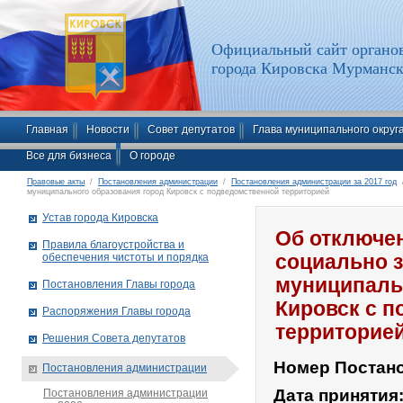
Официальный сайт органов
города Кировска Мурманск
Главная
Новости
Совет депутатов
Глава муниципального округ
Все для бизнеса
О городе
Правовые акты
/
Постановления администрации
/
Постановления администрации за 2017 год
/
муниципального образования город Кировск с подведомственной территорией
Устав города Кировска
Об отключе
Правила благоустройства и
обеспечения чистоты и порядка
социально 
муниципаль
Постановления Главы города
Кировск с 
Распоряжения Главы города
территорие
Решения Совета депутатов
Номер Постан
Постановления администрации
Дата принятия
Постановления администрации