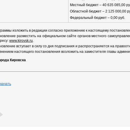
Местный бюджет – 40 635 085,00 ру
Областной бюджет – 2 125 000,00 р
Федеральный бюджет – 0,00 руб.
ограммы изложить в редакции согласно приложению к настоящему постановле
новление разместить на официальном сайте органов местного самоуправле
ресу:
www.kirovsk.ru
.
овление вступает в силу со дня подписания и распространяется на правоотн
лнением настоящего постановления возложить на заместителя главы админис
орода Кировска
качать