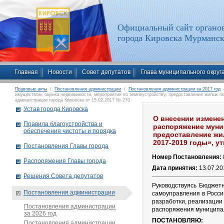
Официальный сайт органов
города Кировска Мурманск
Главная
Новости
Совет депутатов
Глава муниципального округ
Правовые акты
/
Постановления администрации
/
Постановления администрации за 2017 год
/
имуществом, оценка недвижимости, мероприятия по землеустройству, предоставление жилых п
администрации города Кировска от 15.02.2017 № 270
Устав города Кировска
О внесении измене
Правила благоустройства и
распоряжение муни
обеспечения чистоты и порядка
предоставление жи
2017-2019 годы», у
Постановления Главы города
Номер Постановления:
Распоряжения Главы города
Дата принятия:
13.07.20
Решения Совета депутатов
Руководствуясь Бюджет
Постановления администрации
самоуправления в Росси
разработки, реализации
Постановления администрации
распоряжения муницип
за 2026 год
ПОСТАНОВЛЯЮ:
Постановления администрации