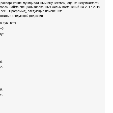
 распоряжение муниципальным имуществом, оценка недвижимости,
оворам найма специализированных жилых помещений на 2017-2019
алее – Программа), следующие изменения:
ложить в следующей редакции:
руб., в т.ч.
уб.
руб.
б.
уб.
б.
уб.