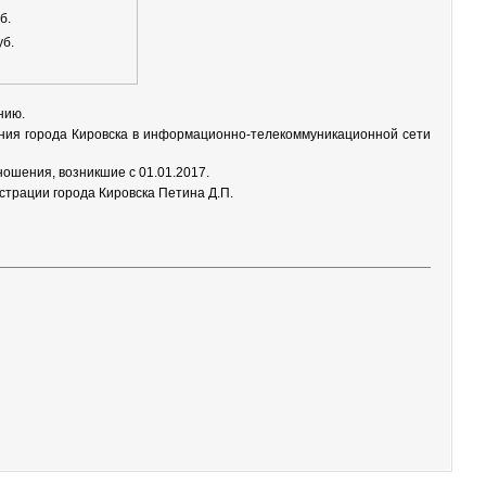
б.
уб.
нию.
ния города Кировска в информационно-телекоммуникационной сети
ошения, возникшие с 01.01.2017.
трации города Кировска Петина Д.П.