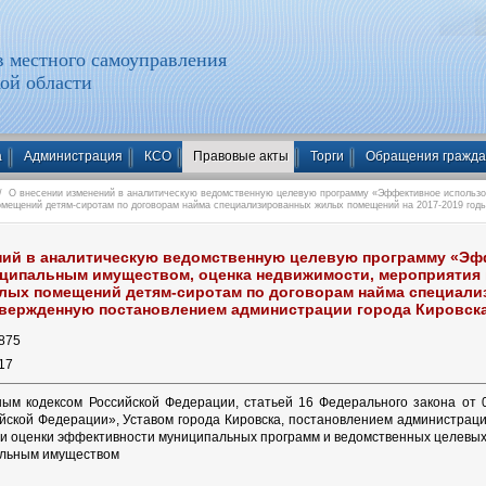
 местного самоуправления
ой области
а
Администрация
КСО
Правовые акты
Торги
Обращения гражд
 О внесении изменений в аналитическую ведомственную целевую программу «Эффективное использо
омещений детям-сиротам по договорам найма специализированных жилых помещений на 2017-2019 год
ний в аналитическую ведомственную целевую программу «Эф
ципальным имуществом, оценка недвижимости, мероприятия 
лых помещений детям-сиротам по договорам найма специал
твержденную постановлением администрации города Кировска 
875
17
ным кодексом Российской Федерации, статьей 16 Федерального закона от
йской Федерации», Уставом города Кировска, постановлением администраци
 и оценки эффективности муниципальных программ и ведомственных целевых 
альным имуществом