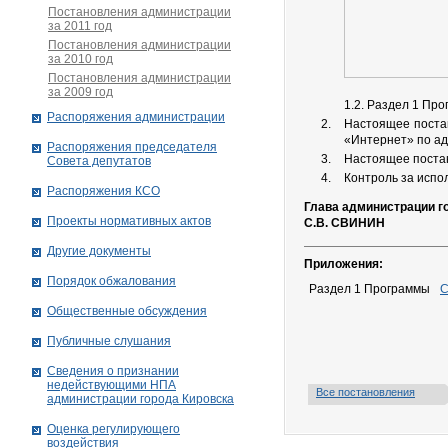
Постановления администрации
за 2011 год
Постановления администрации
за 2010 год
Постановления администрации
за 2009 год
1.2. Раздел 1 Пр
Распоряжения администрации
Настоящее поста
«Интернет» по ад
Распоряжения председателя
Настоящее постан
Совета депутатов
Контроль за испо
Распоряжения КСО
Глава администрации г
Проекты нормативных актов
С.В. СВИНИН
Другие документы
Приложения:
Порядок обжалования
Раздел 1 Программы
С
Общественные обсуждения
Публичные слушания
Сведения о признании
недействующими НПА
Все постановления
администрации города Кировскa
Оценка регулирующего
воздействия