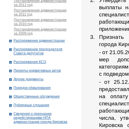
Утвердить
Постановления администрации
за 2012 год
выплаты н
Постановления администрации
специалис
за 2011 год
Постановления администрации
работающ
за 2010 год
приложению
Постановления администрации
за 2009 год
Признать 
Распоряжения администрации
города Кир
Распоряжения председателя
- от 21.05
Совета депутатов
мер допо
Распоряжения КСО
категориям
Проекты нормативных актов
с подведом
Другие документы
- от 25.1
Порядок обжалования
предостав
на оплату
Общественные обсуждения
специалис
Публичные слушания
работающим
Сведения о признании
числа, ут
недействующими НПА
администрации города Кировскa
Кировска 