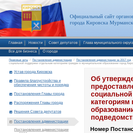
Официальный сайт органов
города Кировска Мурманск
Главная
Новости
Совет депутатов
Глава муниципального округ
Все для бизнеса
О городе
Правовые акты
/
Постановления администрации
/
Постановления администрации за 2017 год
/
социальной поддержки отдельным категориям граждан в муниципальном образовании город Киро
Устав города Кировска
Об утвержд
Правила благоустройства и
обеспечения чистоты и порядка
предоставл
социальной
Постановления Главы города
категориям
Распоряжения Главы города
образовании
Решения Совета депутатов
подведомст
Постановления администрации
Номер Постан
Постановления администрации