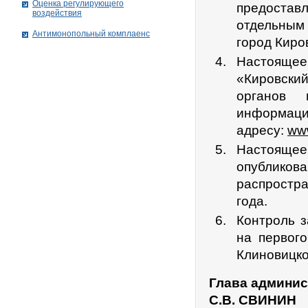
Оценка регулирующего
предостав
воздействия
отдельным
Антимонопольный комплаенс
город Киро
Настоящее 
«Кировски
органов 
информац
адресу:
www
Настоящее
опубликова
распростра
года.
Контроль 
на первог
Клиновицко
Глава админис
С.В. СВИНИН