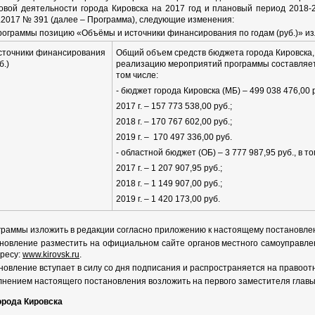
говой деятельности города Кировска на 2017 год и плановый период 2018
3.2017 № 391 (далее – Программа), следующие изменения:
Программы позицию «Объёмы и источники финансирования по годам (руб.)» и
сточники финансирования
Общий объем средств бюджета города Кировска
б.)
реализацию мероприятий программы составляет 5
том числе:
- бюджет города Кировска (МБ) – 499 038 476,00 р
2017 г. – 157 773 538,00 руб.;
2018 г. – 170 767 602,00 руб.;
2019 г. – 170 497 336,00 руб.
- областной бюджет (ОБ) – 3 777 987,95 руб., в то
2017 г. – 1 207 907,95 руб.;
2018 г. – 1 149 907,00 руб.;
2019 г. – 1 420 173,00 руб.
ограммы изложить в редакции согласно приложению к настоящему постановле
новление разместить на официальном сайте органов местного самоуправле
ресу:
www.kirovsk.ru
.
овление вступает в силу со дня подписания и распространяется на правоотн
лнением настоящего постановления возложить на первого заместителя главы
орода Кировска