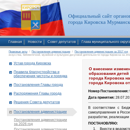
Официальный сайт органов
города Кировска Мурманск
Главная
Новости
Совет депутатов
Глава муниципального округ
Правовые акты
/
Постановления администрации
/
Постановления администрации за 2017 год
/
искусства, библиотечной, музейной и культурно-досуговой деятельности города Кировска на 20
Устав города Кировска
О внесении измене
Правила благоустройства и
образования детей 
обеспечения чистоты и порядка
города Кировска на
города Кировска от
Постановления Главы города
Номер Постановления:
Распоряжения Главы города
Дата принятия:
28.07.20
Решения Совета депутатов
В соответствии с Бюд
Постановления администрации
самоуправления в Росси
разработки, реализации
Постановления администрации
ПОСТАНОВЛЯЮ:
за 2026 год
Внести в ведомст
Постановления администрации