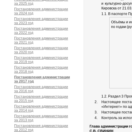
за 2025 год
и культурно-досу
Кировска от 21.0
Постановления администрации
за 2024 год
1.1. В паспорте 
Постановления администрации
Объёмы и и
за 2023 год
по годам (ру
Постановления администрации
за 2022 год
Постановления администрации
за 2021 год
Постановления администрации
за 2020 год
Постановления администрации
за 2019 год
Постановления администрации
за 2018 год
Постановления администрации
за 2017 год
Постановления администрации
за 2016 год
1.2. Раздел 3 Пр
Постановления администрации
за 2015 год
Настоящее поста
Постановления администрации
«Интернет» по ад
за 2014 год
Настоящее постан
Постановления администрации
Контроль за испо
за 2013 год
Постановления администрации
Глава администрации г
за 2012 год
С.В. СВИНИН