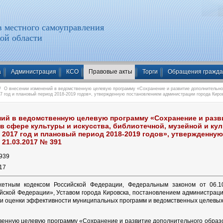
 местного самоуправления
ой области
а
Администрация
КСО
Правовые акты
Торги
Обращения гражд
 О внесении изменений в ведомственную целевую программу «Сохранение и развитие дополнительног
17 год и плановый период 2018-2019 годов», утвержденную постановлением администрации города Киро
ний в ведомственную целевую программу «Сохранение и разв
в сфере культуры и искусства, библиотечной, музейной и ку
 2017 год и плановый период 2018-2019 годов», утвержденн
 21.03.2017 № 391
939
17
жетным кодексом Российской Федерации, Федеральным законом от 06.
йской Федерации», Уставом города Кировска, постановлением администраци
 и оценки эффективности муниципальных программ и ведомственных целевых
венную целевую программу «Сохранение и развитие дополнительного образов