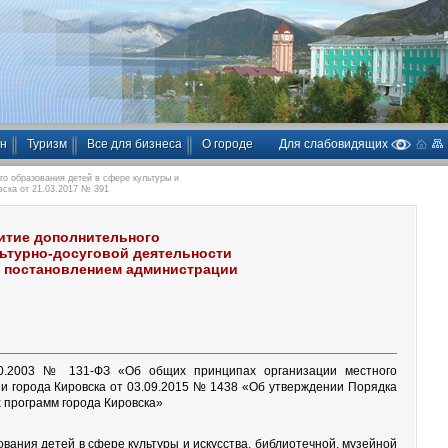
ан
Туризм
Все для бизнеса
О городе
Для слабовидящих
о образования детей в сфере культуры и
вска от 21.03.2017 № 391
итие дополнительного
льтурно-досуговой деятельности
ую постановлением администрации
10.2003 № 131-ФЗ «Об общих принципах организации местного
и города Кировска от 03.09.2015 № 1438 «Об утверждении Порядка
 программ города Кировска»
ания детей в сфере культуры и искусства, библиотечной, музейной