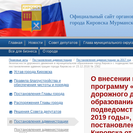
Официальный сайт органов
города Кировска Мурманск
Главная
Новости
Совет депутатов
Глава муниципального округ
Все для бизнеса
О городе
Правовые акты
/
Постановления администрации
/
Постановления администрации за 2017 год
/
безопасности дорожного движения в муниципальном образовании город Кировск с подведомстве
постановлением администрации города Кировска от 23.12.2016 № 1562
Устав города Кировска
О внесении
Правила благоустройства и
обеспечения чистоты и порядка
программу 
дорожного 
Постановления Главы города
образовании
Распоряжения Главы города
подведомств
Решения Совета депутатов
2019 годы»
Постановления администрации
постановле
Постановления администрации
Кировска от