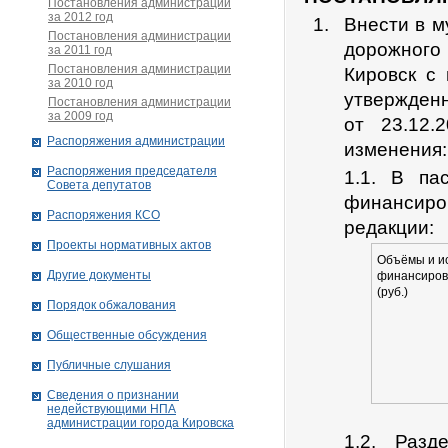
Постановления администрации
за 2012 год
Внести в 
Постановления администрации
дорожног
за 2011 год
Постановления администрации
Кировск с
за 2010 год
утвержден
Постановления администрации
за 2009 год
от 23.12
Распоряжения администрации
изменения:
Распоряжения председателя
1.1. В па
Совета депутатов
финансир
Распоряжения КСО
редакции:
Проекты нормативных актов
Объёмы и и
Другие документы
финансиров
(руб.)
Порядок обжалования
Общественные обсуждения
Публичные слушания
Сведения о признании
недействующими НПА
администрации города Кировскa
1.2. Раз