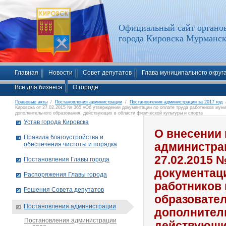
Официальный сайт органов
города Кировска Мурманск
Главная
Новости
Совет депутатов
Глава муниципального округ
Все для бизнеса
О городе
Правовые акты
/
Постановления администрации
/
Постановления администрации за 2017 год
/
Кировска от 27.02.2015 № 365 «Об утверждении документации по оплате труда работников мун
дополнительного образования, действующих в области физической культуры и спорта
Устав города Кировска
О внесении 
Правила благоустройства и
обеспечения чистоты и порядка
администрац
27.02.2015 
Постановления Главы города
документаци
Распоряжения Главы города
работников
Решения Совета депутатов
образовате
Постановления администрации
дополнител
Постановления администрации
действующи