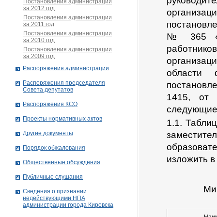
руководит
Постановления администрации
за 2012 год
организац
Постановления администрации
постановл
за 2011 год
Постановления администрации
№ 365 «О
за 2010 год
работник
Постановления администрации
за 2009 год
организац
Распоряжения администрации
области 
Распоряжения председателя
постановле
Совета депутатов
1415, от
Распоряжения КСО
следующие
Проекты нормативных актов
1.1. Табли
Другие документы
заместит
образоват
Порядок обжалования
изложить в
Общественные обсуждения
Публичные слушания
Ми
Сведения о признании
недействующими НПА
администрации города Кировскa