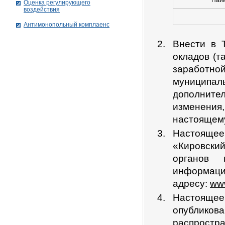
Наи
Оценка регулирующего
воздействия
Антимонопольный комплаенс
Внести в 
окладов (т
заработно
муниципа
дополните
изменени
настоящем
Настоящее 
«Кировски
органов 
информац
адресу:
www
Настоящее
опубликова
распростра