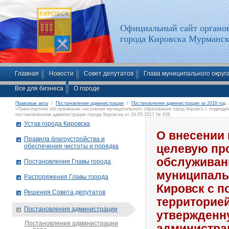
Официальный сайт органов
города Кировска Мурманск
Главная
Новости
Совет депутатов
Глава муниципального округ
Все для бизнеса
О городе
Правовые акты
/
Постановления администрации
/
Постановления администрации за 2018 год
/
«Транспортное обслуживание населения муниципального образования город Кировск с подведом
постановлением администрации города Кировска от 19.05.2017 № 636
Устав города Кировска
О внесении
Правила благоустройства и
обеспечения чистоты и порядка
целевую пр
обслуживан
Постановления Главы города
муниципаль
Распоряжения Главы города
Кировск с 
Решения Совета депутатов
территорией
Постановления администрации
утвержденн
Постановления администрации
администрац