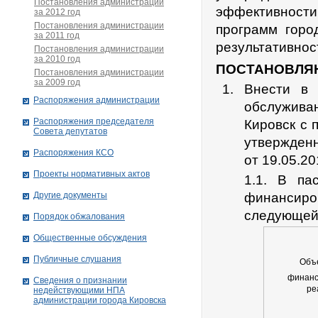
Постановления администрации
эффективности
за 2012 год
Постановления администрации
программ горо
за 2011 год
результативнос
Постановления администрации
за 2010 год
ПОСТАНОВЛЯ
Постановления администрации
за 2009 год
Внести в 
Распоряжения администрации
обслужива
Распоряжения председателя
Кировск с 
Совета депутатов
утвержден
Распоряжения КСО
от 19.05.2
Проекты нормативных актов
1.1. В па
Другие документы
финансир
следующей
Порядок обжалования
Общественные обсуждения
Публичные слушания
Объ
финанс
Сведения о признании
ре
недействующими НПА
администрации города Кировскa