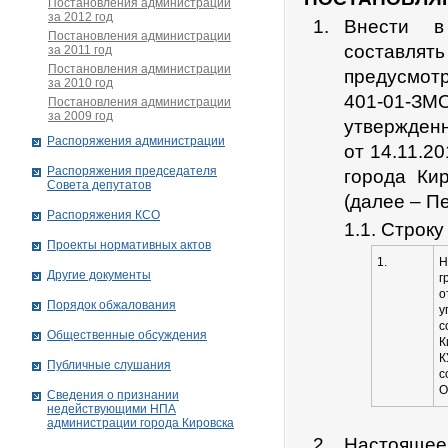
Постановления администрации
за 2012 год
Внести в
Постановления администрации
составлят
за 2011 год
Постановления администрации
предусмот
за 2010 год
401-01-З
Постановления администрации
за 2009 год
утвержден
Распоряжения администрации
от 14.11.2
Распоряжения председателя
города Ки
Совета депутатов
(далее – П
Распоряжения КСО
1.1. Строк
Проекты нормативных актов
1.
Н
Другие документы
г
о
Порядок обжалования
с
Общественные обсуждения
К
К
Публичные слушания
с
О
Сведения о признании
недействующими НПА
администрации города Кировскa
Настоящее 