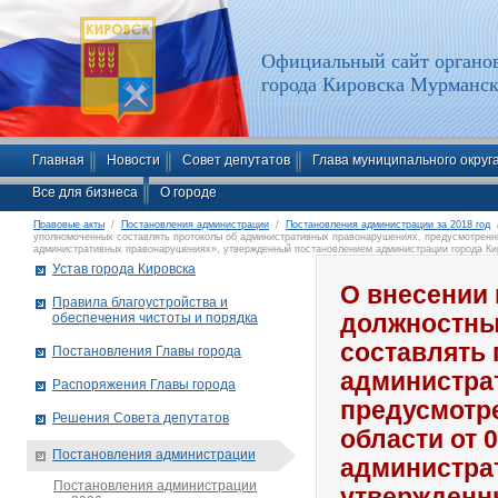
Официальный сайт органов
города Кировска Мурманск
Главная
Новости
Совет депутатов
Глава муниципального округ
Все для бизнеса
О городе
Правовые акты
/
Постановления администрации
/
Постановления администрации за 2018 год
/
уполномоченных составлять протоколы об административных правонарушениях, предусмотренн
административных правонарушениях», утвержденный постановлением администрации города Кир
Устав города Кировска
О внесении 
Правила благоустройства и
обеспечения чистоты и порядка
должностны
составлять
Постановления Главы города
администра
Распоряжения Главы города
предусмотр
Решения Совета депутатов
области от 
Постановления администрации
администра
Постановления администрации
утвержденн