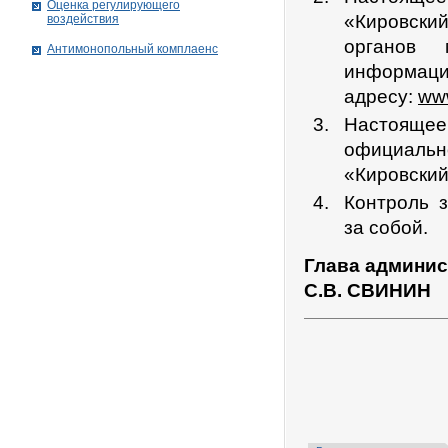
Оценка регулирующего
«Кировски
воздействия
органов 
Антимонопольный комплаенс
информаци
адресу:
www
Настояще
официаль
«Кировский
Контроль 
за собой.
Глава админис
С.В. СВИНИН