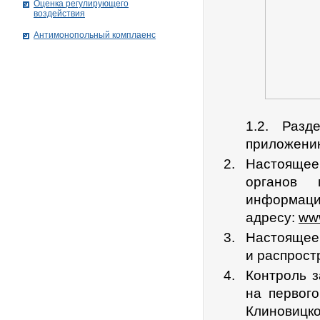
Оценка регулирующего
воздействия
Антимонопольный комплаенс
1.2. Раз
приложению
Настоящее
органов 
информац
адресу:
www
Настоящее 
и распрост
Контроль 
на первог
Клиновицко