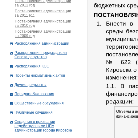
Постановления администрации
бюджетных сре
за 2012 год
Постановления администрации
ПОСТАНОВЛЯ
за 2011 год
Постановления администрации
Внести в 
за 2010 год
среды без
Постановления администрации
за 2009 год
муниципаль
Распоряжения администрации
террито
Распоряжения председателя
постановл
Совета депутатов
№ 622 (в
Распоряжения КСО
Кировска о
Проекты нормативных актов
изменения:
Другие документы
1.1. В па
финансир
Порядок обжалования
редакции:
Общественные обсуждения
Объемы и и
Публичные слушания
финансирова
Сведения о признании
недействующими НПА
администрации города Кировскa