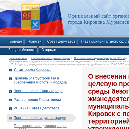
Официальный сайт органов
города Кировска Мурманск
Главная
Новости
Совет депутатов
Глава муниципального округ
Все для бизнеса
О городе
Правовые акты
/
Постановления администрации
/
Постановления администрации за 2018 год
/
«Формирование среды безопасного проживания и жизнедеятельности населения муниципального
- 2019 годах», утвержденную постановлением администрации города Кировска от 17.05.2017 № 
Устав города Кировска
О внесении
Правила благоустройства и
обеспечения чистоты и порядка
целевую пр
среды безо
Постановления Главы города
жизнедеяте
Распоряжения Главы города
муниципаль
Решения Совета депутатов
Кировск с 
Постановления администрации
территорией 
Постановления администрации
утвержденн