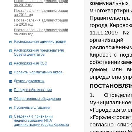
Постановления администрации
коммунальных 
за 2012 год
многокварти
Постановления администрации
за 2011 год
Правительства 
Постановления администрации
города Кировск
за 2010 год
Постановления администрации
11.11.2019 
за 2009 год
организаций
Распоряжения администрации
расположенным
Распоряжения председателя
Кировск с под
Совета депутатов
собственника
Распоряжения КСО
домом или вы
Проекты нормативных актов
определена уп
Другие документы
ПОСТАНОВЛЯ
Порядок обжалования
1. Определи
Общественные обсуждения
муниципально
Публичные слушания
«Городская эле
«Горэлектрос
Сведения о признании
недействующими НПА
согласно спис
администрации города Кировскa
приложением №