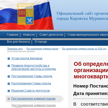
Официальный сайт органов
города Кировска Мурманск
Главная
Новости
Совет депутатов
Глава муниципального округ
Все для бизнеса
О городе
Правовые акты
/
Постановления администрации
/
Постановления администрации за 2019 год
/
многоквартирными домами
Устав города Кировска
Об определ
Правила благоустройства и
обеспечения чистоты и порядка
организаци
многокварт
Постановления Главы города
Распоряжения Главы города
Номер Постан
Решения Совета депутатов
Дата принятия
Постановления администрации
В соответств
Постановления администрации