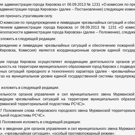
ние администрации города Кировска от 06.09.2013 № 1231 «О комиссии по 
администрации города Кировска» (далее – Постановление) следующие измен
ния признать утратившим силу.
«О комиссии по предупреждению и ликвидации чрезвычайных ситуаций и обе
лением администрации города Кировска от 06.09.2013 № 1231 «О коми
езопасности администрации города Кировска» (далее – Положение), следу
изложить в следующей редакции:
преждению и ликвидации чрезвычайных ситуаций и обеспечению пожарной 
Кировска, Комиссия) является координационным органом единой госуд
и города Кировска осуществляет координацию деятельности органов уп
ность на территории муниципального образования город Кировск с подведом
ных ситуаций природного и техногенного характера (далее - чрезвычайн
тах на муниципальном уровне единой государственной системы предупрежд
я изложить в следующей редакции:
тельности органов управления и сил муниципального звена Мурманско
видации чрезвычайных ситуаций на территории муниципального образов
урманской территориальной подсистемы РСЧС)».
5, 6.7 Положения слова «Кировского городского звена Мурманской территор
льной подсистемы РСЧС».
а 6 Положения изложить в следующей редакции:
ия о введении для органов управления и сил муниципального звена Мурма
», «чрезвычайная ситуация», «особый противопожарный режим»;