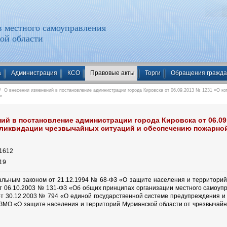
 местного самоуправления
ой области
а
Администрация
КСО
Правовые акты
Торги
Обращения гражд
 О внесении изменений в постановление администрации города Кировска от 06.09.2013 № 1231 «О к
»
ий в постановление администрации города Кировска от 06.09
ликвидации чрезвычайных ситуаций и обеспечению пожарно
1612
19
альным законом от 21.12.1994 № 68-ФЗ «О защите населения и территорий 
 06.10.2003 № 131-ФЗ «Об общих принципах организации местного самоуп
т 30.12.2003 № 794 «О единой государственной системе предупреждения и
-ЗМО «О защите населения и территорий Мурманской области от чрезвычайны