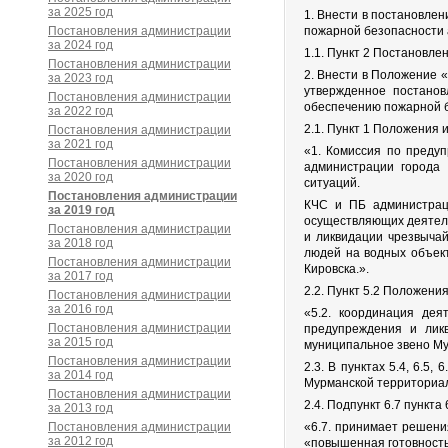
за 2025 год
1. Внести в постановле
Постановления администрации
пожарной безопасности 
за 2024 год
1.1. Пункт 2 Постановле
Постановления администрации
2. Внести в Положение 
за 2023 год
утвержденное постанов
Постановления администрации
обеспечению пожарной б
за 2022 год
2.1. Пункт 1 Положения 
Постановления администрации
за 2021 год
«1. Комиссия по преду
Постановления администрации
администрации города 
за 2020 год
ситуаций.
Постановления администрации
КЧС и ПБ администраци
за 2019 год
осуществляющих деятель
Постановления администрации
и ликвидации чрезвычай
за 2018 год
людей на водных объек
Постановления администрации
Кировска.».
за 2017 год
2.2. Пункт 5.2 Положени
Постановления администрации
за 2016 год
«5.2. координация дея
Постановления администрации
предупреждения и лик
за 2015 год
муниципальное звено М
Постановления администрации
2.3. В пунктах 5.4, 6.
за 2014 год
Мурманской территориа
Постановления администрации
2.4. Подпункт 6.7 пункт
за 2013 год
Постановления администрации
«6.7. принимает решен
за 2012 год
«повышенная готовность