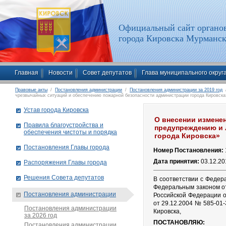
Официальный сайт органов
города Кировска Мурманск
Главная
Новости
Совет депутатов
Глава муниципального округ
Правовые акты
/
Постановления администрации
/
Постановления администрации за 2019 год
/
чрезвычайных ситуаций и обеспечению пожарной безопасности администрации города Кировска
Устав города Кировска
О внесении изменен
Правила благоустройства и
предупреждению и 
обеспечения чистоты и порядка
города Кировска»
Постановления Главы города
Номер Постановления:
Дата принятия:
03.12.20
Распоряжения Главы города
Решения Совета депутатов
В соответствии с Федер
Федеральным законом от
Постановления администрации
Российской Федерации о
от 29.12.2004 № 585-01
Постановления администрации
Кировска,
за 2026 год
ПОСТАНОВЛЯЮ:
Постановления администрации