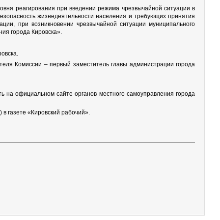
ровня реагирования при введении режима чрезвычайной ситуации в
 безопасность жизнедеятельности населения и требующих принятия
ации, при возникновении чрезвычайной ситуации муниципального
ния города Кировска».
овска.
ателя Комиссии – первый заместитель главы администрации города
ить на официальном сайте органов местного самоуправления города
 в газете «Кировский рабочий».