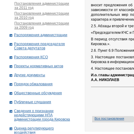
Постановления администрации
вносит предложения об 
за 2011 год
зависимости от классиф
Постановления администрации
дополнительных мер по
за 2010 год
характера и привлечении
Постановления администрации
2.5. Абзацы второй и тр
за 2009 год
«Председателем КЧС и П
Распоряжения администрации
В период отсутствия пр
Распоряжения председателя
Кировска.».
Совета депутатов
2.6. Пункт 6.9 Положени
Распоряжения КСО
3. Настоящее постановл
Кировска в информацион
Проекты нормативных актов
4. Настоящее постановле
Другие документы
И.о. главы администрац
А.А. НИКОЛАЕВ
Порядок обжалования
Общественные обсуждения
Публичные слушания
Сведения о признании
недействующими НПА
Все постановления
администрации города Кировскa
Оценка регулирующего
воздействия