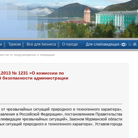
ан
Туризм
Все для бизнеса
О городе
Для слабовидящих
омиссии по предупреждению и ликвидации
.2013 № 1231 «О комиссии по
й безопасности администрации
от чрезвычайных ситуаций природного и техногенного характера»,
равления в Российской Федерации», постановлением Правительства
 ликвидации чрезвычайных ситуаций», Законом Мурманской области
х ситуаций природного и техногенного характера», Уставом города