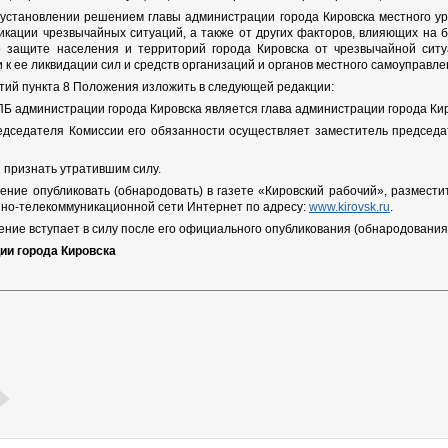
установлении решением главы администрации города Кировска местного у
икации чрезвычайных ситуаций, а также от других факторов, влияющих на
 защите населения и территорий города Кировска от чрезвычайной ситу
 к ее ликвидации сил и средств организаций и органов местного самоуправле
етий пункта 8 Положения изложить в следующей редакции:
Б администрации города Кировска является глава администрации города Кир
едседателя Комиссии его обязанности осуществляет заместитель председ
я признать утратившим силу.
ение опубликовать (обнародовать) в газете «Кировский рабочий», размест
но-телекоммуникационной сети Интернет по адресу:
www.kirovsk.ru
.
ние вступает в силу после его официального опубликования (обнародования)
ии города Кировска