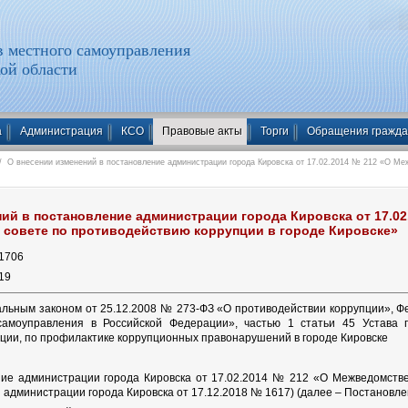
 местного самоуправления
ой области
а
Администрация
КСО
Правовые акты
Торги
Обращения гражд
 О внесении изменений в постановление администрации города Кировска от 17.02.2014 № 212 «О Ме
ий в постановление администрации города Кировска от 17.02
совете по противодействию коррупции в городе Кировске»
1706
19
альным законом от 25.12.2008 № 273-ФЗ «О противодействии коррупции», 
самоуправления в Российской Федерации», частью 1 статьи 45 Устава
ции, по профилактике коррупционных правонарушений в городе Кировске
ние администрации города Кировска от 17.02.2014 № 212 «О Межведомстве
 администрации города Кировска от 17.12.2018 № 1617) (далее – Постановл