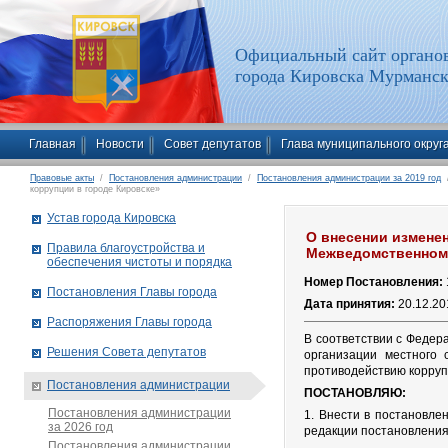
Официальный сайт органов
города Кировска Мурманск
Главная
Новости
Совет депутатов
Глава муниципального округ
Правовые акты
/
Постановления администрации
/
Постановления администрации за 2019 год
/
коррупции в городе Кировске»
Устав города Кировска
О внесении изменен
Правила благоустройства и
Межведомственном 
обеспечения чистоты и порядка
Номер Постановления:
Постановления Главы города
Дата принятия:
20.12.20
Распоряжения Главы города
В соответствии с Федер
Решения Совета депутатов
организации местного 
противодействию корруп
Постановления администрации
ПОСТАНОВЛЯЮ:
Постановления администрации
1. Внести в постановле
за 2026 год
редакции постановления
Постановления администрации