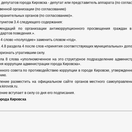
 депутатов города Кировска - депутат или представитель аппарата (по согла
венной организации (по согласованию)
хранительных органов (по согласованию)».
 пунктом 3.4 следующего содержания:
омендаций по организации антикоррупционного просвещения граждан
дартов поведения.».
а 4 слово «полугодие» заменить словом «год».
та 4.8 раздела 4 после слов «принятия соответствующих муниципальных» до
 признать утратившим силу.
дела 8 слова «уполномоченное на это структурное подразделение админис
ия коррупции администрации города Кировска».
нного совета по противодействию коррупции в городе Кировске, утвержд
нию.
ление разместить на официальном сайте органов местного самоуправлен
kirovsk.ru.
ние вступает в силу со дня его подписания.
орода Кировска