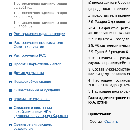
в) представители Совета
Постановления администрации
за 2011 год
г) представитель общест
Постановления администрации
д) представитель правоо
за 2010 год
2.6. Раздел 3 дополнить
Постановления администрации
за 2009 год
«3.4. Разработка рек
антикоррупционных стан
Распоряжения администрации
2.7. В пункте 4.1 раздел
Распоряжения председателя
2.8. Абзац первый пунк
Совета депутатов
2.9. Пункт 6.2 раздела 6
Распоряжения КСО
2.10. В пункте 8.1 раз
службы и противодейств
Проекты нормативных актов
3. Состав Межведомстве
Другие документы
настоящему постановле
4. Настоящее постанов
Порядок обжалования
Интернет по адресу: www.
Общественные обсуждения
5. Настоящее постановле
Глава администрации г
Публичные слушания
Ю.А. КУЗИН
Сведения о признании
недействующими НПА
Приложения:
администрации города Кировскa
Состав
Скачать
Оценка регулирующего
воздействия