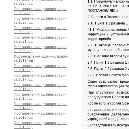
1.1. Преамбулу изложит
за 2025 год
от 06.10.2003 № 131-Ф
Постановления администрации
ПОСТАНОВЛЯЮ:».
за 2024 год
2. Внести в Положение 
Постановления администрации
за 2023 год
2.1. Пункт 1.1 раздела 
Постановления администрации
«1.1. Межведомственный
за 2022 год
коррупции и устранени
Постановления администрации
территорией».
за 2021 год
2.2. В абзаце первом п
Постановления администрации
муниципального образов
за 2020 год
2.3. В абзаце втором пу
Постановления администрации
за 2019 год
2.4. Пункт 1.3 раздела 
Постановления администрации
2.5. Пункт 2.2 раздела 
за 2018 год
«2.2. Состав Совета фор
Постановления администрации
за 2017 год
Совет возглавляет пред
Постановления администрации
главы администрации го
за 2016 год
При отсутствии возмож
Постановления администрации
председателя Совета ил
за 2015 год
Кроме того, в состав Со
Постановления администрации
за 2014 год
а) руководители или пре
Постановления администрации
обеспечение деятельно
за 2013 год
учреждений города Киров
Постановления администрации
б) представитель Контро
за 2012 год