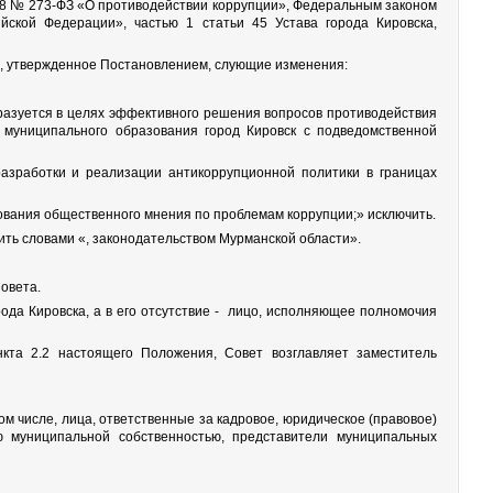
008 № 273-ФЗ «О противодействии коррупции», Федеральным законом
ской Федерации», частью 1 статьи 45 Устава города Кировска,
е, утвержденное Постановлением, слующие изменения:
бразуется в целях эффективного решения вопросов противодействия
 муниципального образования город Кировск с подведомственной
 разработки и реализации антикоррупционной политики в границах
рования общественного мнения по проблемам коррупции;» исключить.
ить словами «, законодательством Мурманской области».
овета.
ода Кировска, а в его отсутствие - лицо, исполняющее полномочия
нкта 2.2 настоящего Положения, Совет возглавляет заместитель
м числе, лица, ответственные за кадровое, юридическое (правовое)
ю муниципальной собственностью, представители муниципальных