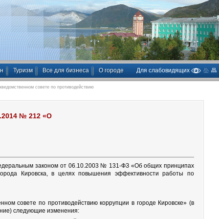
ан
Туризм
Все для бизнеса
О городе
Для слабовидящих
жведомственном совете по противодействию
.2014 № 212 «О
Федеральным законом от 06.10.2003 № 131-ФЗ «Об общих принципах
 города Кировска, в целях повышения эффективности работы по
нном совете по противодействию коррупции в городе Кировске» (в
ение) следующие изменения: