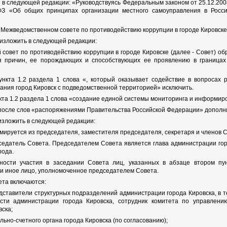
ь в следующей редакции: «Руководствуясь Федеральным законом от 25.12.2
З «Об общих принципах организации местного самоуправления в Россий
о Межведомственном совете по противодействию коррупции в городе Кировск
1 изложить в следующей редакции:
 совет по противодействию коррупции в городе Кировске (далее - Совет) о
я причин, ее порождающих и способствующих ее проявлению в границах
ункта 1.2 раздела 1 слова «, который оказывает содействие в вопросах
ания город Кировск с подведомственной территорией» исключить.
нкта 1.2 раздела 1 слова «создание единой системы мониторинга и информи
1 после слов «распоряжениями Правительства Российской Федерации» дополн
2 изложить в следующей редакции:
мируется из председателя, заместителя председателя, секретаря и членов С
седатель Совета. Председателем Совета является глава администрации гор
рода.
ности участия в заседании Совета лиц, указанных в абзаце втором пу
и иное лицо, уполномоченное председателем Совета.
вета включаются:
дставители структурных подразделений администрации города Кировска, в то
сти администрации города Кировска, сотрудник комитета по управлени
ска;
льно-счетного органа города Кировска (по согласованию);