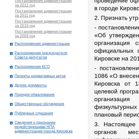
проведение оф
Постановления администрации
за 2012 год
в городе Киров
Постановления администрации
за 2011 год
2. Признать ут
Постановления администрации
за 2010 год
- постановлени
Постановления администрации
«Об утвержден
за 2009 год
организация с
Распоряжения администрации
официальных с
Распоряжения председателя
Совета депутатов
Кировске на 20
Распоряжения КСО
- постановлен
1086 «О внесен
Проекты нормативных актов
Кировска от 
Другие документы
целевой програ
Порядок обжалования
организаци
Общественные обсуждения
физкультурны
Публичные слушания
плановый перио
Сведения о признании
3. Настоящее
недействующими НПА
органов ме
администрации города Кировскa