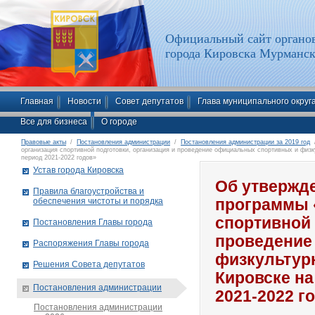
Официальный сайт органов
города Кировска Мурманск
Главная
Новости
Совет депутатов
Глава муниципального округ
Все для бизнеса
О городе
Правовые акты
/
Постановления администрации
/
Постановления администрации за 2019 год
/
организация спортивной подготовки, организация и проведение официальных спортивных и физк
период 2021-2022 годов»
Устав города Кировска
Об утвержд
Правила благоустройства и
обеспечения чистоты и порядка
программы 
спортивной 
Постановления Главы города
проведение
Распоряжения Главы города
физкультур
Решения Совета депутатов
Кировске на
Постановления администрации
2021-2022 г
Постановления администрации