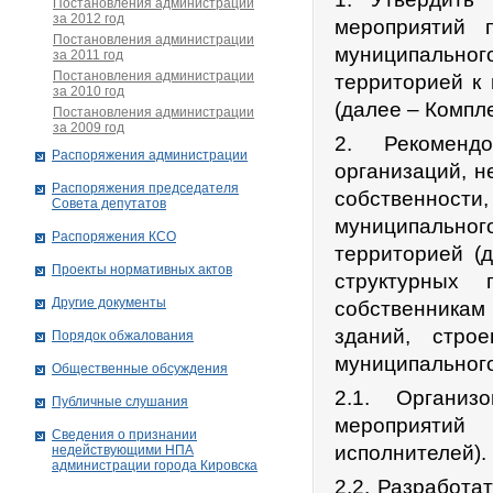
Постановления администрации
за 2012 год
мероприятий 
Постановления администрации
муниципальног
за 2011 год
Постановления администрации
территорией к
за 2010 год
(далее – Компл
Постановления администрации
за 2009 год
2. Рекомендо
Распоряжения администрации
организаций, 
Распоряжения председателя
собственнос
Совета депутатов
муниципальног
Распоряжения КСО
территорией (
Проекты нормативных актов
структурных 
Другие документы
собственника
зданий, стро
Порядок обжалования
муниципального
Общественные обсуждения
2.1. Организ
Публичные слушания
мероприятий
Сведения о признании
исполнителей).
недействующими НПА
администрации города Кировскa
2.2. Разработа