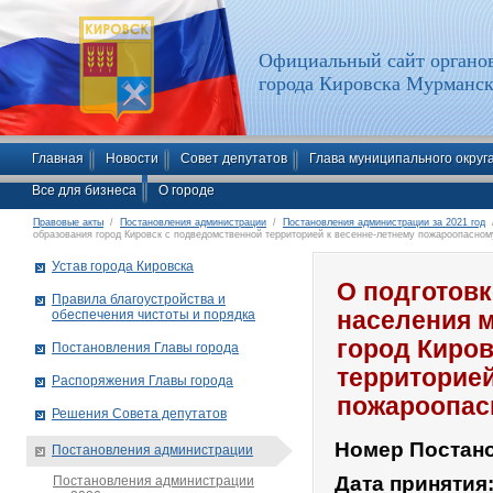
Официальный сайт органов
города Кировска Мурманск
Главная
Новости
Совет депутатов
Глава муниципального округ
Все для бизнеса
О городе
Правовые акты
/
Постановления администрации
/
Постановления администрации за 2021 год
/
образования город Кировск с подведомственной территорией к весенне-летнему пожароопасном
Устав города Кировска
О подготовк
Правила благоустройства и
обеспечения чистоты и порядка
населения 
город Киро
Постановления Главы города
территорией
Распоряжения Главы города
пожароопас
Решения Совета депутатов
Номер Постан
Постановления администрации
Дата принятия
Постановления администрации