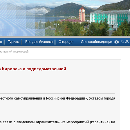
ан
Туризм
Все для бизнеса
О городе
Для слабовидящих
мственной территорией
а Кировска с подведомственной
естного самоуправления в Российской Федерации», Уставом города
в связи с введением ограничительных мероприятий (карантина) на