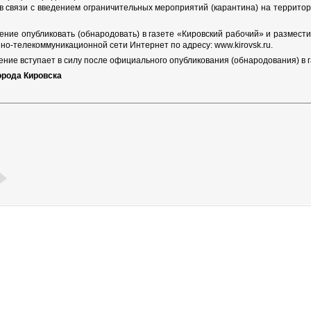
в связи с введением ограничительных мероприятий (карантина) на террито
ение опубликовать (обнародовать) в газете «Кировский рабочий» и размест
о-телекоммуникационной сети Интернет по адресу: www.kirovsk.ru.
ние вступает в силу после официального опубликования (обнародования) в г
орода Кировска