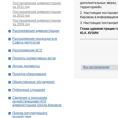
дополнительных мерах, 
Постановления администрации
за 2011 год
территорией».
Постановления администрации
2. Настоящее постановл
за 2010 год
Кировска в информационн
Постановления администрации
3. Настоящее постановле
за 2009 год
Глава администрации г
Распоряжения администрации
Ю.А. КУЗИН
Распоряжения председателя
Совета депутатов
Распоряжения КСО
Проекты нормативных актов
Другие документы
Все постановления
Порядок обжалования
Общественные обсуждения
Публичные слушания
Сведения о признании
недействующими НПА
администрации города Кировскa
Оценка регулирующего
воздействия