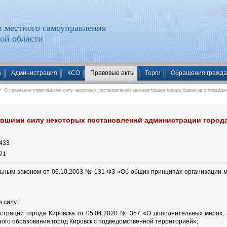
 местного самоуправления
ой области
а
Администрация
КСО
Правовые акты
Торги
Обращения гражд
 О признании утратившими силу некоторых постановлений администрации города Кировска с подведо
ившими силу некоторых постановлений администрации город
433
21
ьным законом от 06.10.2003 № 131-ФЗ «Об общих принципах организации м
 силу:
страции города Кировска от 05.04.2020 № 357 «О дополнительных мерах, 
ого образования город Кировск с подведомственной территорией»;