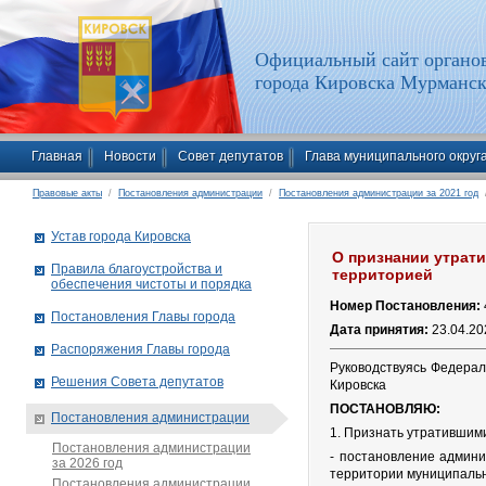
Официальный сайт органов
города Кировска Мурманск
Главная
Новости
Совет депутатов
Глава муниципального округ
Правовые акты
/
Постановления администрации
/
Постановления администрации за 2021 год
/
Устав города Кировска
О признании утрат
Правила благоустройства и
территорией
обеспечения чистоты и порядка
Номер Постановления:
Постановления Главы города
Дата принятия:
23.04.20
Распоряжения Главы города
Руководствуясь Федерал
Решения Совета депутатов
Кировска
ПОСТАНОВЛЯЮ:
Постановления администрации
1. Признать утратившими
Постановления администрации
- постановление админи
за 2026 год
территории муниципальн
Постановления администрации